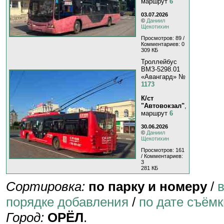
маршрут
6
03.07.2026
©
Даниил
Щекотихин
Просмотров: 89 /
Комментариев: 0
309 КБ
Троллейбус
ВМЗ-5298.01
«Авангард» №
1173
К/ст
"Автовокзал"
,
маршрут
6
30.06.2026
©
Даниил
Щекотихин
Просмотров: 161
/ Комментариев:
3
281 КБ
Сортировка:
по парку и номеру
/
порядке добавления
/
по дате съёмк
Город:
ОРЁЛ
.