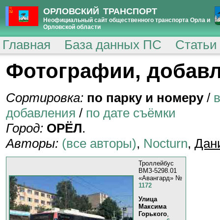
ОРЛОВСКИЙ ТРАНСПОРТ
Неофициальный сайт общественного транспорта Орла и
Орловской области
Главная
База данных ПС
Статьи
Фотографии, добавл
Сортировка:
по парку и номеру
/
добавления
/
по дате съёмки
Город:
ОРЁЛ
.
Авторы:
(все авторы)
,
Nocturn
,
Дан
Троллейбус
ВМЗ-5298.01
«Авангард» №
1172
Улица
Максима
Горького
,