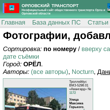
ОРЛОВСКИЙ ТРАНСПОРТ
Неофициальный сайт общественного транспорта Орла и
Орловской области
Главная
База данных ПС
Статьи
Фотографии, добавл
Сортировка:
по номеру
/
вверху с
дате съёмки
Город:
ОРЁЛ
.
Авторы:
(все авторы)
,
Nocturn
,
Дан
Троллейбус
ВМЗ-5298.01
«Авангард» №
1172
Улица
Максима
Горького
,