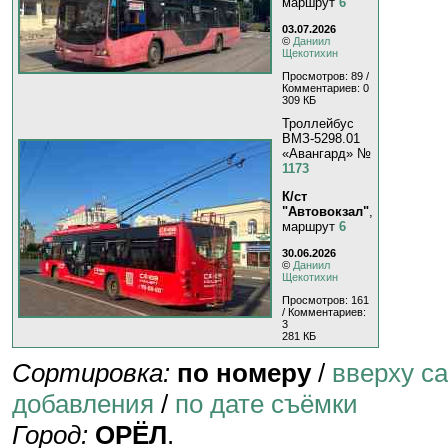
маршрут
6
03.07.2026
©
Даниил
Щекотихин
Просмотров: 89 /
Комментариев: 0
309 КБ
Троллейбус
ВМЗ-5298.01
«Авангард» №
1173
К/ст
"Автовокзал"
,
маршрут
6
30.06.2026
©
Даниил
Щекотихин
Просмотров: 161
/ Комментариев:
3
281 КБ
Сортировка:
по номеру
/
вверху с
добавления
/
по дате съёмки
Город:
ОРЁЛ
.