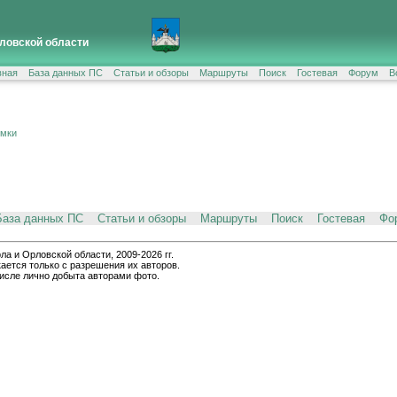
ловской области
вная
База данных ПС
Статьи и обзоры
Маршруты
Поиск
Гостевая
Форум
В
ёмки
База данных ПС
Статьи и обзоры
Маршруты
Поиск
Гостевая
Фо
и Орловской области, 2009-2026 гг.
ается только с разрешения их авторов.
числе лично добыта авторами фото.