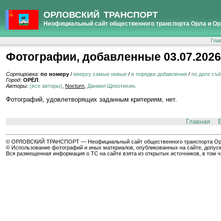
ОРЛОВСКИЙ ТРАНСПОРТ
Неофициальный сайт общественного транспорта Орла и Ор
Гла
Фотографии, добавленные 03.07.2026
Сортировка:
по номеру
/
вверху самые новые
/
в порядке добавления
/
по дате съ
Город:
ОРЁЛ
.
Авторы:
(все авторы)
,
Nocturn
,
Даниил Щекотихин
.
Фотографий, удовлетворящих заданным критериям, нет.
Главная
© ОРЛОВСКИЙ ТРАНСПОРТ — Неофициальный сайт общественного транспорта Орла 
© Использование фотографий и иных материалов, опубликованных на сайте, допуск
Вся размещенная информация о ТС на сайте взята из открытых источников, в том 