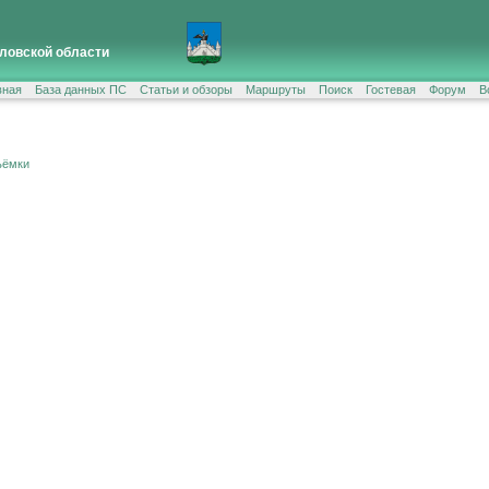
ловской области
вная
База данных ПС
Статьи и обзоры
Маршруты
Поиск
Гостевая
Форум
В
ъёмки