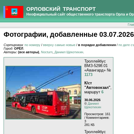
ОРЛОВСКИЙ ТРАНСПОРТ
Неофициальный сайт общественного транспорта Орла и Ор
Гла
Фотографии, добавленные 03.07.2026
Сортировка:
по номеру
/
вверху самые новые
/
в порядке добавления
/
по дате с
Город:
ОРЁЛ
.
Авторы:
(все авторы)
,
Nocturn
,
Даниил Щекотихин
.
Троллейбус
ВМЗ-5298.01
«Авангард» №
1173
К/ст
"Автовокзал"
,
маршрут
6
30.06.2026
©
Даниил
Щекотихин
Просмотров: 161
/ Комментариев:
3
281 КБ
Троллейбус