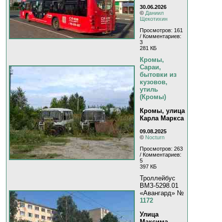
30.06.2026
©
Даниил
Щекотихин
Просмотров: 161
/ Комментариев:
3
281 КБ
Кромы,
Сараи,
бытовки из
кузовов,
утиль
(Кромы)
Кромы, улица
Карла Маркса
09.08.2025
©
Nocturn
Просмотров: 263
/ Комментариев:
5
397 КБ
Троллейбус
ВМЗ-5298.01
«Авангард» №
1172
Улица
Максима