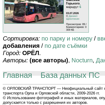
Горького
,
маршрут
6
03.07.2026
©
Даниил
Щекотихин
Просмотров: 89 /
Комментариев: 0
309 КБ
Сортировка:
по парку и номеру
/
вв
добавления
/
по дате съёмки
Город:
ОРЁЛ
.
Авторы:
(все авторы)
,
Nocturn
,
Да
Главная
База данных ПС
© ОРЛОВСКИЙ ТРАНСПОРТ — Неофициальный сайт о
транспорта Орла и Орловской области, 2009-2026 гг.
© Использование фотографий и иных материалов, опу
допускается только с разрешения их авторов.