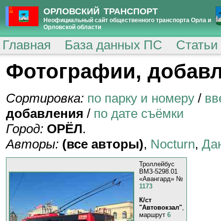
ОРЛОВСКИЙ ТРАНСПОРТ
Неофициальный сайт общественного транспорта Орла и
Орловской области
Главная
База данных ПС
Статьи
Фотографии, добавл
Сортировка:
по парку и номеру
/
вв
добавления
/
по дате съёмки
Город:
ОРЁЛ
.
Авторы:
(все авторы)
,
Nocturn
,
Да
Троллейбус
ВМЗ-5298.01
«Авангард» №
1173
К/ст
"Автовокзал"
,
маршрут
6