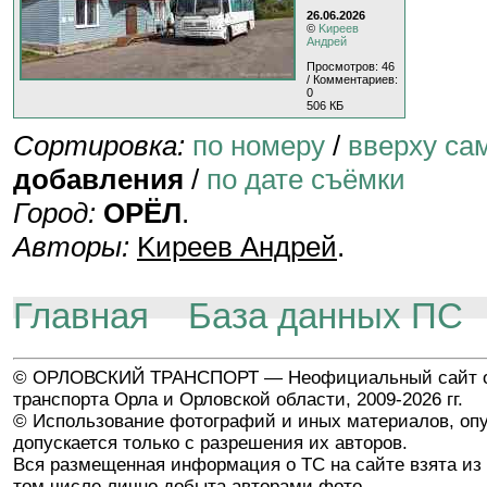
26.06.2026
©
Kиpeeв
Aндpeй
Просмотров: 46
/ Комментариев:
0
506 КБ
Сортировка:
по номеру
/
вверху са
добавления
/
по дате съёмки
Город:
ОРЁЛ
.
Авторы:
Kиpeeв Aндpeй
.
Главная
База данных ПС
© ОРЛОВСКИЙ ТРАНСПОРТ — Неофициальный сайт о
транспорта Орла и Орловской области, 2009-2026 гг.
© Использование фотографий и иных материалов, опу
допускается только с разрешения их авторов.
Вся размещенная информация о ТС на сайте взята из 
том числе лично добыта авторами фото.