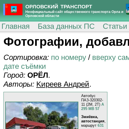
ОРЛОВСКИЙ ТРАНСПОРТ
Неофициальный сайт общественного транспорта Орла и
Орловской области
Главная
База данных ПС
Статьи
Фотографии, добавл
Сортировка:
по номеру
/
вверху са
дате съёмки
Город:
ОРЁЛ
.
Авторы:
Kиpeeв Aндpeй
.
Автобус
ПАЗ-320302-
11 (2M, 2T)
А
295 МВ 57
Змиёвка,
автостанция
,
маршрут
631