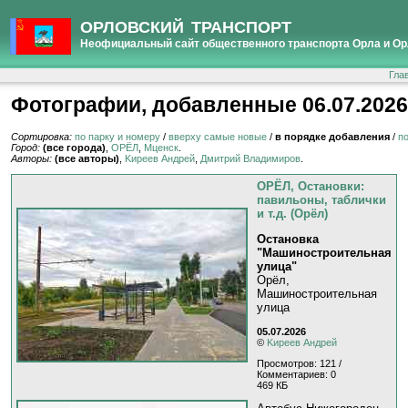
ОРЛОВСКИЙ ТРАНСПОРТ
Неофициальный сайт общественного транспорта Орла и Ор
Гла
Фотографии, добавленные 06.07.2026
Сортировка:
по парку и номеру
/
вверху самые новые
/
в порядке добавления
/
п
Город:
(все города)
,
ОРЁЛ
,
Мценск
.
Авторы:
(все авторы)
,
Kиpeeв Aндpeй
,
Дмитрий Владимиров
.
ОРЁЛ, Остановки:
павильоны, таблички
и т.д. (Орёл)
Остановка
"Машиностроительная
улица"
Орёл,
Машиностроительная
улица
05.07.2026
©
Kиpeeв Aндpeй
Просмотров: 121 /
Комментариев: 0
469 КБ