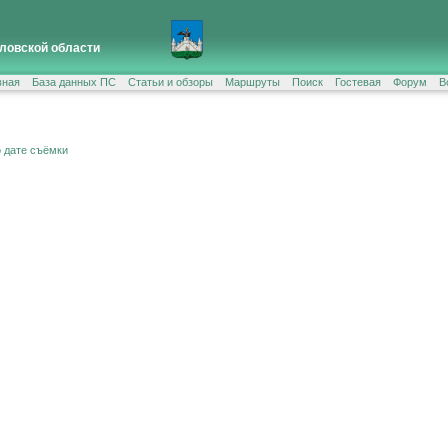
ловской области
вная
База данных ПС
Статьи и обзоры
Маршруты
Поиск
Гостевая
Форум
В
о дате съёмки