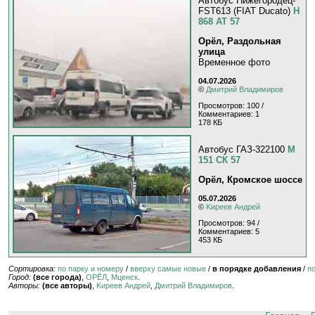
Автобус Нижегородец-
FST613 (FIAT Ducato)
Н
868 АТ 57
Орёл, Раздольная
улица
Временное фото
04.07.2026
©
Дмитрий Владимиров
Просмотров: 100 /
Комментариев: 1
178 КБ
Автобус ГАЗ-322100
М
151 СК 57
Орёл, Кромское шоссе
05.07.2026
©
Kиpeeв Aндpeй
Просмотров: 94 /
Комментариев: 5
453 КБ
Сортировка:
по парку и номеру
/
вверху самые новые
/
в порядке добавления
/
п
Город:
(все города)
,
ОРЁЛ
,
Мценск
.
Авторы:
(все авторы)
,
Kиpeeв Aндpeй
,
Дмитрий Владимиров
.