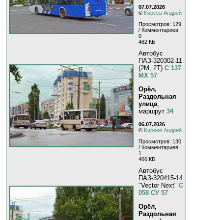
07.07.2026
©
Kиpeeв Aндpeй
Просмотров: 129
/ Комментариев:
0
462 КБ
Автобус
ПАЗ-320302-11
(2M, 2T)
С 137
МХ 57
Орёл,
Раздольная
улица
,
маршрут
34
06.07.2026
©
Kиpeeв Aндpeй
Просмотров: 130
/ Комментариев:
1
466 КБ
Автобус
ПАЗ-320415-14
"Vector Next"
С
058 СУ 57
Орёл,
Раздольная