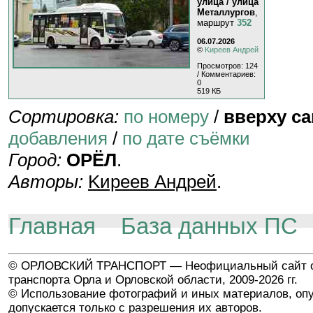
улица / улица
Металлургов
,
маршрут
352
06.07.2026
©
Kиpeeв Aндpeй
Просмотров: 124
/ Комментариев:
0
519 КБ
Сортировка:
по номеру
/
вверху с
добавления
/
по дате съёмки
Город:
ОРЁЛ
.
Авторы:
Kиpeeв Aндpeй
.
Главная
База данных ПС
© ОРЛОВСКИЙ ТРАНСПОРТ — Неофициальный сайт о
транспорта Орла и Орловской области, 2009-2026 гг.
© Использование фотографий и иных материалов, опу
допускается только с разрешения их авторов.