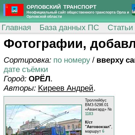
ОРЛОВСКИЙ ТРАНСПОРТ
Неофициальный сайт общественного транспорта Орла и
Орловской области
Главная
База данных ПС
Статьи
Фотографии, добавл
Сортировка:
по номеру
/
вверху с
дате съёмки
Город:
ОРЁЛ
.
Авторы:
Kиpeeв Aндpeй
.
Троллейбус
ВМЗ-5298.01
«Авангард» №
1183
К/ст
"Автовокзал"
,
маршрут
6