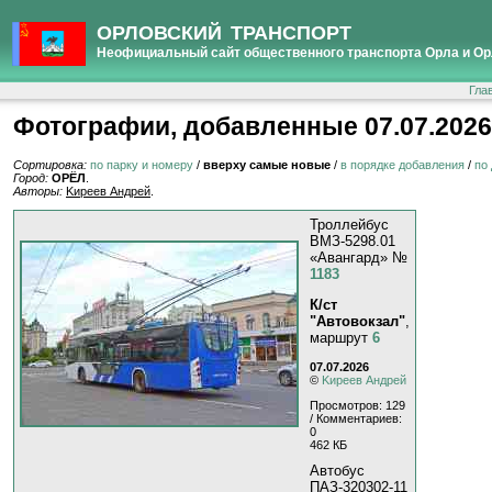
ОРЛОВСКИЙ ТРАНСПОРТ
Неофициальный сайт общественного транспорта Орла и Ор
Гла
Фотографии, добавленные 07.07.2026
Сортировка:
по парку и номеру
/
вверху самые новые
/
в порядке добавления
/
по
Город:
ОРЁЛ
.
Авторы:
Kиpeeв Aндpeй
.
Троллейбус
ВМЗ-5298.01
«Авангард» №
1183
К/ст
"Автовокзал"
,
маршрут
6
07.07.2026
©
Kиpeeв Aндpeй
Просмотров: 129
/ Комментариев:
0
462 КБ
Автобус
ПАЗ-320302-11