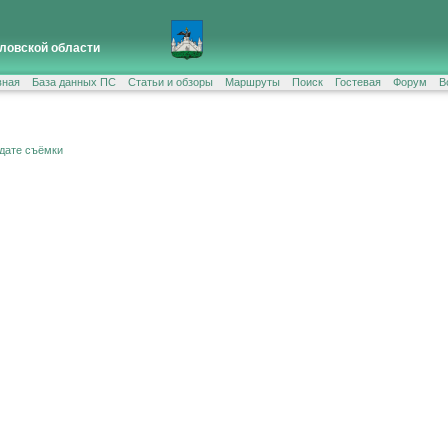
ловской области
вная
База данных ПС
Статьи и обзоры
Маршруты
Поиск
Гостевая
Форум
В
 дате съёмки