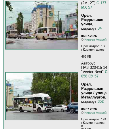
(2M, 2T)
С 137
МХ 57
Орёл,
Раздольная
улица
,
маршрут
34
06.07.2026
©
Kиpeeв Aндpeй
Просмотров: 130
/ Комментариев:
1
466 КБ
Автобус
ПАЗ-320415-14
"Vector Next"
С
058 СУ 57
Орёл,
Раздольная
улица / улица
Металлургов
,
маршрут
352
06.07.2026
©
Kиpeeв Aндpeй
Просмотров: 124
/ Комментариев:
0