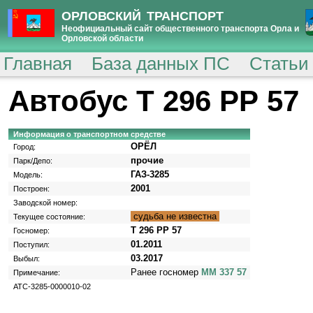
ОРЛОВСКИЙ ТРАНСПОРТ
Неофициальный сайт общественного транспорта Орла и
Орловской области
Главная
База данных ПС
Статьи
Автобус Т 296 РР 57
Информация о транспортном средстве
ОРЁЛ
Город:
прочие
Парк/Депо:
ГАЗ-3285
Модель:
2001
Построен:
Заводской номер:
судьба не известна
Текущее состояние:
Т 296 РР 57
Госномер:
01.2011
Поступил:
03.2017
Выбыл:
Ранее госномер
ММ 337 57
Примечание:
АТС-3285-0000010-02