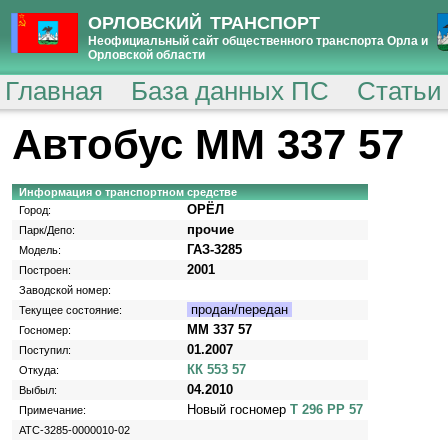
ОРЛОВСКИЙ ТРАНСПОРТ
Неофициальный сайт общественного транспорта Орла и
Орловской области
Главная
База данных ПС
Статьи
Автобус ММ 337 57
Информация о транспортном средстве
ОРЁЛ
Город:
прочие
Парк/Депо:
ГАЗ-3285
Модель:
2001
Построен:
Заводской номер:
продан/передан
Текущее состояние:
ММ 337 57
Госномер:
01.2007
Поступил:
КК 553 57
Откуда:
04.2010
Выбыл:
Новый госномер
Т 296 РР 57
Примечание:
АТС-3285-0000010-02