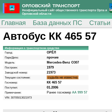
ОРЛОВСКИЙ ТРАНСПОРТ
Неофициальный сайт общественного транспорта Орла и
Орловской области
Главная
База данных ПС
Статьи
Автобус КК 465 57
Информация о транспортном средстве
ОРЁЛ
Город:
прочие
Парк/Депо:
Mercedes-Benz O307
Модель:
1979
Построен:
21973
Заводской номер:
судьба не известна
Текущее состояние:
КК 465 57
Госномер:
01.2006
Поступил:
Ранее госномер
АА 999 57
Примечание:
VIN: 30705013021973