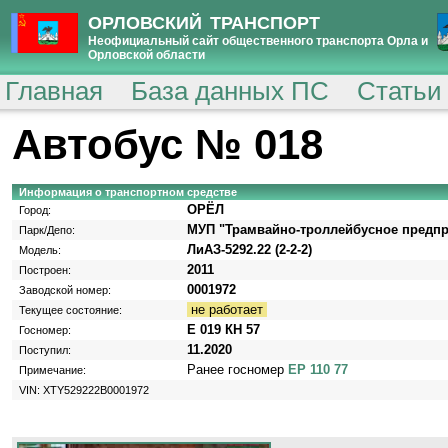
ОРЛОВСКИЙ ТРАНСПОРТ
Неофициальный сайт общественного транспорта Орла и
Орловской области
Главная
База данных ПС
Статьи
Автобус № 018
Информация о транспортном средстве
ОРЁЛ
Город:
МУП "Трамвайно-троллейбусное предпр
Парк/Депо:
ЛиАЗ-5292.22 (2-2-2)
Модель:
2011
Построен:
0001972
Заводской номер:
не работает
Текущее состояние:
Е 019 КН 57
Госномер:
11.2020
Поступил:
Ранее госномер
ЕР 110 77
Примечание:
VIN: XTY529222B0001972