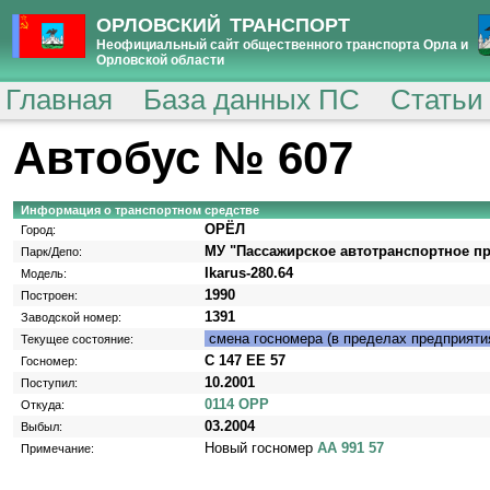
ОРЛОВСКИЙ ТРАНСПОРТ
Неофициальный сайт общественного транспорта Орла и
Орловской области
Главная
База данных ПС
Статьи
Автобус № 607
Информация о транспортном средстве
ОРЁЛ
Город:
МУ "Пассажирское автотранспортное п
Парк/Депо:
Ikarus-280.64
Модель:
1990
Построен:
1391
Заводской номер:
смена госномера (в пределах предприяти
Текущее состояние:
С 147 ЕЕ 57
Госномер:
10.2001
Поступил:
0114 ОРР
Откуда:
03.2004
Выбыл:
Новый госномер
АА 991 57
Примечание: