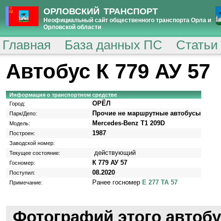
ОРЛОВСКИЙ ТРАНСПОРТ
Неофициальный сайт общественного транспорта Орла и
Орловской области
Главная
База данных ПС
Статьи
Автобус К 779 АУ 57
Информация о транспортном средстве
ОРЁЛ
Город:
Прочие не маршрутные автобусы
Парк/Депо:
Mercedes-Benz T1 209D
Модель:
1987
Построен:
Заводской номер:
действующий
Текущее состояние:
К 779 АУ 57
Госномер:
08.2020
Поступил:
Ранее госномер
Е 277 ТА 57
Примечание:
Фотографий этого автобу