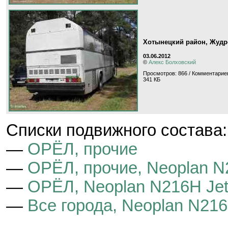
Хотынецкий район, Жудр
03.06.2012
©
Алекс Болховский
Просмотров: 866 / Комментариев
341 КБ
Cписки подвижного состава:
—
ОРЁЛ, прочие
—
ОРЁЛ, прочие, Neoplan N2
—
ОРЁЛ, Neoplan N216H Jetl
—
Все города, Neoplan N216H