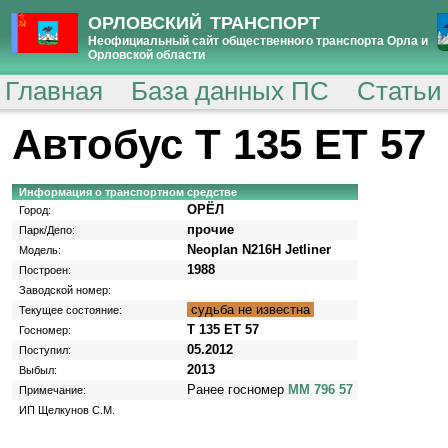
ОРЛОВСКИЙ ТРАНСПОРТ
Неофициальный сайт общественного транспорта Орла и
Орловской области
Главная
База данных ПС
Статьи
Автобус Т 135 ЕТ 57
Информация о транспортном средстве
ОРЁЛ
Город:
прочие
Парк/Депо:
Neoplan N216H Jetliner
Модель:
1988
Построен:
Заводской номер:
судьба не известна
Текущее состояние:
Т 135 ЕТ 57
Госномер:
05.2012
Поступил:
2013
Выбыл:
Ранее госномер
ММ 796 57
Примечание:
ИП Щелкунов С.М.