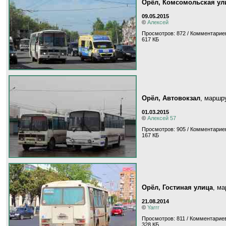
Орёл, Комсомольская ул
09.05.2015
©
Алексей
Просмотров: 872 / Комментариев
617 КБ
Орёл, Автовокзал
, маршр
01.03.2015
©
Алексей 57
Просмотров: 905 / Комментариев
167 КБ
Орёл, Гостиная улица
, м
21.08.2014
©
Yarrr
Просмотров: 811 / Комментариев
328 КБ