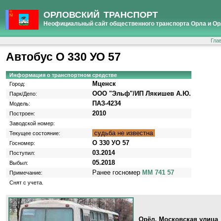
ОРЛОВСКИЙ ТРАНСПОРТ
Неофициальный сайт общественного транспорта Орла и Ор
Гла
Автобус О 330 УО 57
Информация о транспортном средстве
Мценск
Город:
ООО "Эльф"/ИП Лякишев А.Ю.
Парк/Депо:
ПАЗ-4234
Модель:
2010
Построен:
Заводской номер:
судьба не известна
Текущее состояние:
О 330 УО 57
Госномер:
03.2014
Поступил:
05.2018
Выбыл:
Ранее госномер
ММ 741 57
Примечание:
Снят с учета.
Орёл, Московская улица