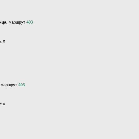
ица
, маршрут
403
: 0
, маршрут
403
: 0