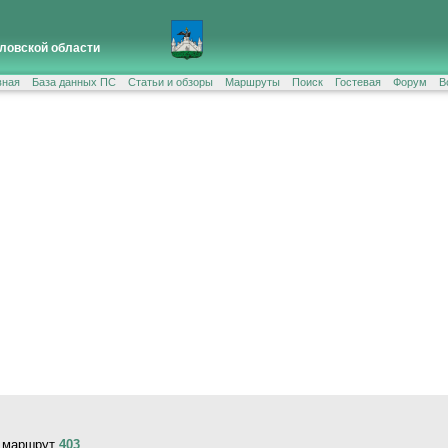
ловской области
вная
База данных ПС
Статьи и обзоры
Маршруты
Поиск
Гостевая
Форум
В
, маршрут
403