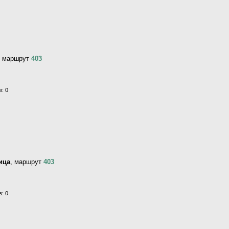
, маршрут
403
: 0
ица
, маршрут
403
: 0