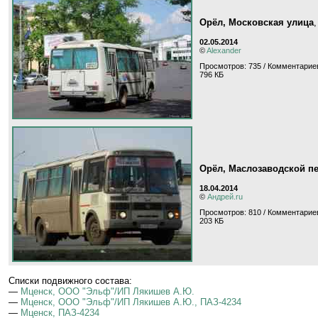
Орёл, Московская улица
02.05.2014
©
Alexander
Просмотров: 735 / Комментариев
796 КБ
Орёл, Маслозаводской п
18.04.2014
©
Андрей.ru
Просмотров: 810 / Комментариев
203 КБ
Cписки подвижного состава:
—
Мценск, ООО "Эльф"/ИП Лякишев А.Ю.
—
Мценск, ООО "Эльф"/ИП Лякишев А.Ю., ПАЗ-4234
—
Мценск, ПАЗ-4234