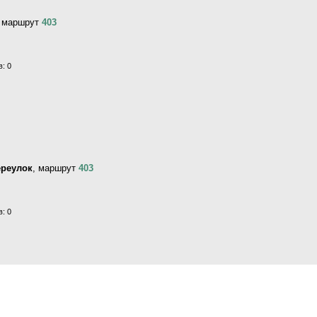
, маршрут
403
: 0
ереулок
, маршрут
403
: 0