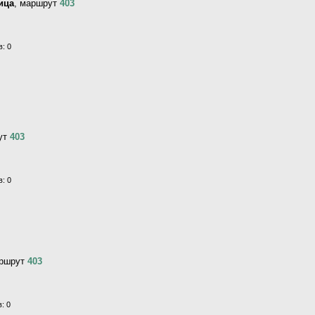
ица
, маршрут
403
: 0
ут
403
: 0
аршрут
403
: 0