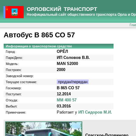
ОРЛОВСКИЙ ТРАНСПОРТ
Неофициальный сайт общественного транспорта Орла и Ор
Гла
Автобус В 865 СО 57
Информация о транспортном средстве
ОРЁЛ
Город:
ИП Соловов В.В.
Парк/Депо:
MAN S2000
Модель:
2000
Построен:
Заводской номер:
продан/передан
Текущее состояние:
В 865 СО 57
Госномер:
12.2014
Поступил:
ММ 400 57
Откуда:
03.2016
Выбыл:
Работает у
ИП Сидоров М.И.
Примечание:
Спасское-Лутовиново