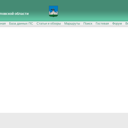
ловской области
вная
База данных ПС
Статьи и обзоры
Маршруты
Поиск
Гостевая
Форум
В