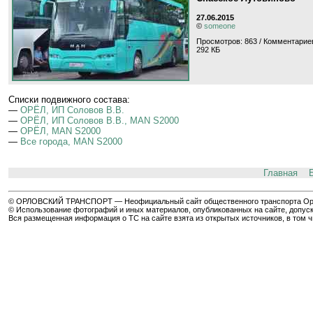
27.06.2015
©
someone
Просмотров: 863 / Комментариев
292 КБ
Cписки подвижного состава:
—
ОРЁЛ, ИП Соловов В.В.
—
ОРЁЛ, ИП Соловов В.В., MAN S2000
—
ОРЁЛ, MAN S2000
—
Все города, MAN S2000
Главная
© ОРЛОВСКИЙ ТРАНСПОРТ — Неофициальный сайт общественного транспорта Орла 
© Использование фотографий и иных материалов, опубликованных на сайте, допуск
Вся размещенная информация о ТС на сайте взята из открытых источников, в том 