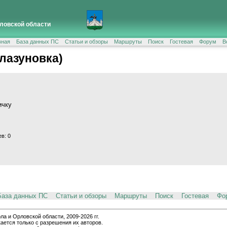
ловской области
вная
База данных ПС
Статьи и обзоры
Маршруты
Поиск
Гостевая
Форум
В
лазуновка)
ичку
в: 0
База данных ПС
Статьи и обзоры
Маршруты
Поиск
Гостевая
Фо
и Орловской области, 2009-2026 гг.
ается только с разрешения их авторов.