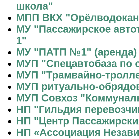
школа"
МПП ВКХ "Орёлводокан
МУ "Пассажирское авто
1"
МУ "ПАТП №1" (аренда)
МУП "Спецавтобаза по с
МУП "Трамвайно-тролле
МУП ритуально-обрядов
МУП Совхоз "Коммунал
НП "Гильдия перевозчи
НП "Центр Пассажирски
НП «Ассоциация Незав