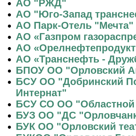
АО "РЖД"
АО "Юго-Запад трансне
АО Парк-Отель "Мечта"
АО «Газпром газораспр
АО «Орелнефтепродукт
АО «Транснефть - Друж
БПОУ ОО "Орловский А
БСУ ОО "Добринский П
Интернат"
БСУ СО ОО "Областной 
БУЗ ОО "ДС "Орловчан
БУК ОО "Орловский теа