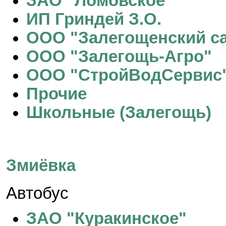
ЗАО "Ломовское"
ИП Гриндей З.О.
ООО "Залегощенский с
ООО "Залегощь-Агро"
ООО "СтройВодСервис
Прочие
Школьные (Залегощь)
Змиёвка
Автобус
ЗАО "Куракинское"