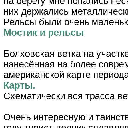
на берегу мне попались нес
них держались металлически
Рельсы были очень маленьк
Мостик и рельсы
Болховская ветка на участк
нанесённая на более соврем
американской карте период
Карты.
Схематически вся трасса ве
Очень интересную и таинст
году турист-водник сплавля