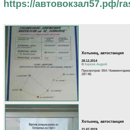
https://автовокзал57.рф/ra
Хотынец, автостанция
28.12.2014
©
Kиpeeв Aндpeй
Просмотров: 654 / Комментариев
287 КБ
Хотынец, автостанция
21.07.2019