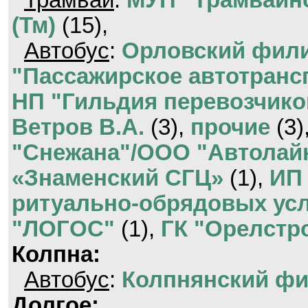
Трамвай
:
МУП "Трамвайно
(Тм)
(15),
Автобус
:
Орловский фил
"Пассажирское автотранс
НП "Гильдия перевозчико
Ветров В.А.
(3),
прочие
(3)
"Снежана"/ООО "Автолай
«Знаменский СГЦ»
(1),
ИП 
ритуально-обрядовых услу
"ЛОГОС"
(1),
ГК "Орелстр
Колпна:
Автобус
:
Колпнянский фи
Долгое: