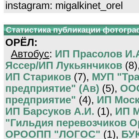
instagram: migalkinet_orel
Статистика публикации фотогр
ОРЁЛ:
Автобус
:
ИП Прасолов И.
Яссер/ИП Лукьянчиков
(8)
ИП Стариков
(7),
МУП "Тр
предприятие" (Ав)
(5),
ООО
предприятие"
(4),
ИП Мос
ИП Барсуков А.И.
(1),
ИП М
"Гильдия перевозчиков О
ОРООПП "ЛОГОС"
(1),
БУК