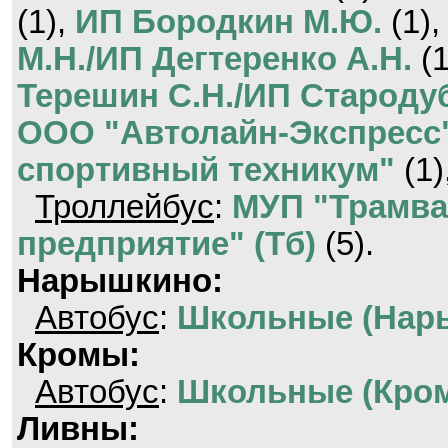
(1),
ИП Бородкин М.Ю.
(1)
М.Н./ИП Дегтеренко А.Н.
(1
Терешин С.Н./ИП Стародуб
ООО "Автолайн-Экспресс
спортивный техникум"
(1)
Троллейбус
:
МУП "Трамва
предприятие" (Тб)
(5).
Нарышкино:
Автобус
:
Школьные (Нар
Кромы:
Автобус
:
Школьные (Кро
Ливны: