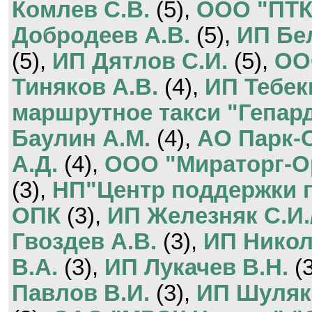
Комлев С.В.
(5),
ООО "ПТК
Добродеев А.В.
(5),
ИП Бе
(5),
ИП Дятлов С.И.
(5),
ОО
Тиняков А.В.
(4),
ИП Тебек
маршрутное такси "Гепар
Баулин А.М.
(4),
АО Парк-
А.Д.
(4),
ООО "Мираторг-О
(3),
НП"Центр поддержки 
ОПК
(3),
ИП Железняк С.И.
Гвоздев А.В.
(3),
ИП Никол
В.А.
(3),
ИП Лукачев В.Н.
(3
Павлов В.И.
(3),
ИП Шуляк