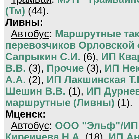
(Тм)
(44).
Ливны:
Автобус
:
Маршрутные та
перевозчиков Орловской 
Сапрыкин С.И.
(6),
ИП Ква
В.В.
(3),
Прочие
(3),
ИП Нек
А.А.
(2),
ИП Лакшинская Т.
Шешин В.В.
(1),
ИП Дурнев
маршрутные (Ливны)
(1).
Мценск:
Автобус
:
ООО "Эльф"/ИП
Киреичева Н.А.
(18),
ИП Ан