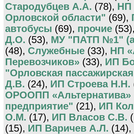
Стародубцев А.А.
(78),
НП 
Орловской области"
(69),
автобусы
(69),
прочие
(53)
Д.О.
(53),
МУ "ПАТП №1" (а
(48),
Служебные
(33),
НП «
Перевозчиков»
(33),
ИП Бо
"Орловская пассажирская
Д.В.
(24),
ИП Строева Н.Н.
ОРООПП «Альтернатива»
предприятие"
(21),
ИП Кол
О.М.
(17),
ИП Власов С.В.
(
(15),
ИП Варичев А.Л.
(14),