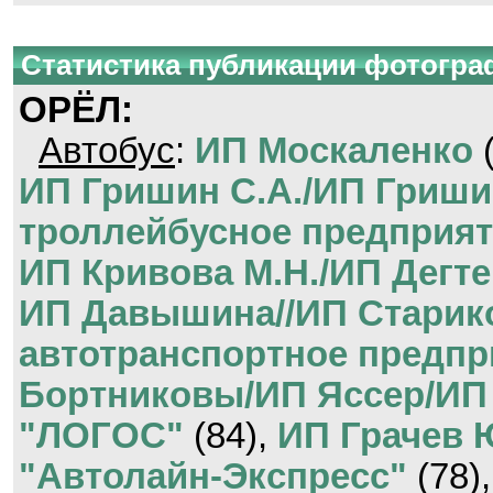
Статистика публикации фотогр
ОРЁЛ:
Автобус
:
ИП Москаленко
(
ИП Гришин С.А./ИП Гриши
троллейбусное предприят
ИП Кривова М.Н./ИП Дегте
ИП Давышина//ИП Старик
автотранспортное предпр
Бортниковы/ИП Яссер/ИП
"ЛОГОС"
(84),
ИП Грачев 
"Автолайн-Экспресс"
(78)