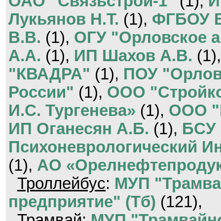
ОАО "Связьстрой-1"
(1),
И
Лукьянов Н.Т.
(1),
ФГБОУ 
В.В.
(1),
ОГУ "Орловское а
А.А.
(1),
ИП Шахов А.В.
(1)
"КВАДРА"
(1),
ПОУ "Орло
России"
(1),
ООО "Стройк
И.С. Тургенева»
(1),
ООО "
ИП Оганесян А.Б.
(1),
БСУ 
Психоневрологический Ин
(1),
АО «Орелнефтепроду
Троллейбус
:
МУП "Трамва
предприятие" (Тб)
(121),
Трамвай
:
МУП "Трамвайно