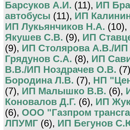
Барсуков А.И.
(11),
ИП Бра
автобусы
(11),
ИП Калинин
ИП Лукьянчиков Н.А.
(10),
Якушев С.В.
(9),
ИП Ставце
(9),
ИП Столярова А.В./ИП
Грядунов С.А.
(8),
ИП Сави
В.В./ИП Ноздрачев О.В.
(7
Бородина Л.В.
(7),
НП "Це
(7),
ИП Малышко В.В.
(6),
Коновалов Д.Г.
(6),
ИП Жук
(6),
ООО "Газпром трансга
ЛПУМГ
(6),
ИП Бегунов С.