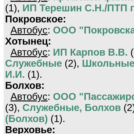
(1),
ИП Терешин С.Н./ПТП г
Покровское:
Автобус
:
ООО "Покровска
Хотынец:
Автобус
:
ИП Карпов В.В.
(
Служебные
(2),
Школьные
И.И.
(1).
Болхов:
Автобус
:
ООО "Пассажирс
(3),
Служебные, Болхов
(2
(Болхов)
(1).
Верховье: