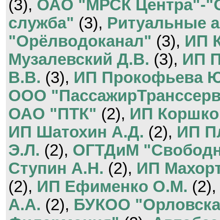
(3),
ОАО "МРСК Центра"-"
служба"
(3),
Ритуальные 
"Орёлводоканал"
(3),
ИП К
Музалевский Д.В.
(3),
ИП П
В.В.
(3),
ИП Прокофьева Ю
ООО "ПассажирТранссерв
ОАО "ПТК"
(2),
ИП Коршко
ИП Шатохин А.Д.
(2),
ИП П
Э.Л.
(2),
ОГТДиМ "Свободн
Ступин А.Н.
(2),
ИП Махорт
(2),
ИП Ефименко О.М.
(2)
А.А.
(2),
БУКОО "Орловска