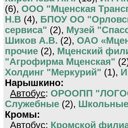
(6),
ООО "Мценская Транс
Н.В
(4),
БПОУ ОО "Орловск
сервиса"
(2),
Музей "Спас
Шиков А.В.
(2),
ОАО «Мцен
прочие
(2),
Мценский фил
"Агрофирма Мценская"
(2
Холдинг "Меркурий"
(1),
И
Нарышкино:
Автобус
:
ОРООПП "ЛОГО
Служебные
(2),
Школьные
Кромы:
Автобус
:
Кромской фили