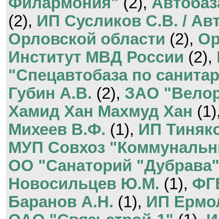
Филармония"
(2),
Автобаз
(2),
ИП Сусликов С.В. / Ав
Орловской области
(2),
Ор
Институт МВД России
(2),
"Спецавтобаза по санитар
Губин А.В.
(2),
ЗАО "Вело
Хамид Хан Махмуд Хан
(1)
Михеев В.Ф.
(1),
ИП Тиняко
МУП Совхоз "Коммунальн
ОО "Санаторий "Дубрава
Новосильцев Ю.М.
(1),
ФГ
Баранов А.Н.
(1),
ИП Ермол