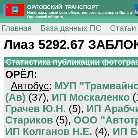
ОРЛОВСКИЙ ТРАНСПОРТ
Неофициальный сайт общественного транспорта Орла и
Орловской области
Главная
База данных ПС
Статьи
Лиаз 5292.67 ЗАБЛ
Статистика публикации фотогр
ОРЁЛ:
Автобус
:
МУП "Трамвайно
(Ав)
(37),
ИП Москаленко
(
Грачев Ю.Н.
(5),
ИП Арабч
Стариков
(5),
ООО "Автотр
ИП Колганов Н.Е.
(4),
ИП Б