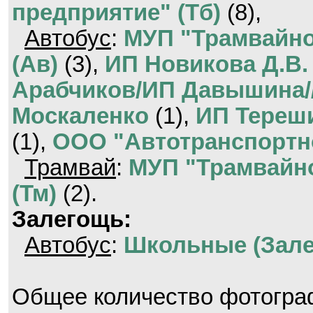
предприятие" (Тб)
(8),
Автобус
:
МУП "Трамвайно
(Ав)
(3),
ИП Новикова Д.В.
Арабчиков/ИП Давышина/
Москаленко
(1),
ИП Тереши
(1),
ООО "Автотранспортн
Трамвай
:
МУП "Трамвайно
(Тм)
(2).
Залегощь:
Автобус
:
Школьные (Зале
Общее количество фотогр