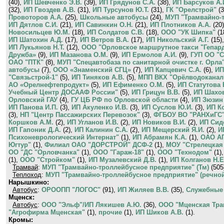
(40),
ИП Шевченко Э.В.
(39),
ИП Грядунов С.А.
(38),
ИП Барсуков А.
(32),
ИП Гвоздев А.В.
(31),
ИП Турсунов Ю.Т.
(31),
ГК "Орелстрой"
(3
Провоторов А.А.
(25),
Школьные автобусы
(24),
МУП "Трамвайно-т
ИП Дятлов С.И.
(21),
ИП Савинкин О.Н.
(21),
ИП Плотников А.А.
(20
Новосильцев Ю.М.
(18),
ИП Солдатов С.В.
(18),
ООО "УК Шипка"
(1
ИП Шатохин А.Д.
(17),
ИП Ветров В.А.
(17),
ИП Никольский А.Г.
(15)
ИП Лукьянов Н.Т.
(12),
ООО "Орловское маршрутное такси "Гепар
Дружба»
(9),
ИП Мазанова О.М.
(9),
ИП Ермолов А.И.
(9),
ГУП ОО "С
ОАО "ПТК"
(8),
МУП "Спецавтобаза по санитарной очистке г. Орла
автобусы
(7),
ООО «Знаменский СГЦ»
(7),
ИП Капцевич С.А.
(6),
ИП
"Связьстрой-1"
(5),
ИП Тиняков А.В.
(5),
МПП ВКХ "Орёлводокана
АО «Орелнефтепродукт»
(5),
ИП Ефименко О.М.
(5),
ИП Статутова 
Учебный Центр ДОСААФ России"
(5),
ИП Грицун В.В.
(5),
ИП Шахов
Орловский ГАУ
(4),
ГУ ЦБ РФ по Орловской области
(4),
ИП Зюзин 
ИП Панова И.П.
(3),
ИП Акуленко И.В.
(3),
ИП Суслов Ю.И.
(3),
ИП К
(3),
НП "Центр Пассажирских Перевозок"
(3),
ФГБОУ ВО "РАНХиГС
Коршков А.М.
(2),
ИП Угланов И.В.
(2),
ИП Новиков В.И.
(2),
ИП Сид
ИП Гапоник Д.А.
(2),
ИП Калинин С.А.
(2),
ИП Мещерский Я.И.
(2),
И
Психоневрологический Интернат"
(1),
ИП Абрамян К.А.
(1),
ОАО А
Югтур"
(1),
Филиал ОАО "ДОРСТРОЙ" ДСФ-2
(1),
МОУ "Стрелецкая
ОО "ДС "Орловчанка"
(1),
ООО "Гараж-18"
(1),
ООО "Технодом"
(1)
(1),
ООО "Стройком"
(1),
ИП Музалевский Д.В.
(1),
ИП Колганов Н.Е
Трамвай
:
МУП "Трамвайно-троллейбусное предприятие" (Тм)
(505
Теплоход
:
МУП "Трамвайно-троллейбусное предприятие" (речной
Нарышкино:
Автобус
:
ОРООПП "ЛОГОС"
(91),
ИП Жиляев В.В.
(35),
Служебные
Мценск:
Автобус
:
ООО "Эльф"/ИП Лякишев А.Ю.
(36),
ООО "Мценская Тра
"Агрофирма Мценская"
(1),
прочие
(1),
ИП Шиков А.В.
(1).
Кромы: