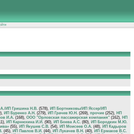
ойти
А./ИП Гришина Н.В.
(578),
ИП Бортниковы/ИП Яссер/ИП
),
ИП Буренко А.Н.
(279),
ИП Грачев Ю.Н.
(269),
прочие
(252),
НП
ов И.А.
(168),
ООО "Орловская пассажирская компания"
(162),
НП
11),
ИП Карнюхина И.И.
(90),
ИП Боева А.С.
(80),
ИП Бородкин М.Ю.
ива»
(55),
ИП Якушев С.В.
(54),
ИП Моисеев О.А.
(48),
ИП Кадыров
В.
(45),
ИП Павлов В.И.
(44),
ИП Лукачев В.Н.
(40),
ИП Ермаков В.С.