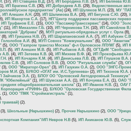
И.
(37),
ИП Ставцева В.Д.
(37),
ИП Бородина Л.В.
(37),
ИП Беляева Ю.В
1),
ИП Брагина С.В.
(30),
ИП Добродеев А.В.
(29),
Ведомственные авт
роллейбусное предприятие" (Ав)
(24),
ИП Шуляков М.П.
(23),
МУ "ПАТ
),
ИП Алешин А.Н.
(20),
ИП Шалимова В.А.
(20),
ИП Бегунов С.Ю.
(20),
8),
ИП Махортов С.А.
(17),
НП"Центр поддержки пассажирских перев
,
ИП Труфанов Е.Е.
(15),
ООО "ПассажирТранссервис"
(14),
ООО "Золо
д"
(11),
ИП Микаэлян Г.Б.
(10),
ИП Черникова Т.Н.
(10),
ИП Самойлов В.
анаторий "Дубрава"
(9),
МУП ритуально-обрядовых услуг г. Орла
(8)
"
(8),
ИП Гришина Н.В.
(7),
ИП Шарапановский А.А.
(7),
ИП Азбукин С.В
 Гололобов А.И.
(6),
МУП Совхоз "Коммунальник"
(6),
ООО "Авантаж
л"
(5),
ООО "Газпром трансгаз Москва" ф-л Орловское ЛПУМГ
(5),
ИП К
В.П.
(5),
ИП Алешин М.В.
(5),
ИП Рыбаков А.В.
(5),
ОГТДиМ "Свободное
 А.В.
(4),
ИП Затеева К.В.
(4),
ИП Михеев В.Ф.
(4),
ИП Прокофьева Ю.А
Г.Н.
(4),
ИП Кочарян К.М.
(4),
ИП Денисьева Л.В.
(3),
ИП Глушков В.А.
(
омлев С.В.
(3),
ИП Соловов В.В.
(3),
ООО "Ритуальная служба"
(3),
ОГ
"
(3),
ООО "Мираторг-Орел"
(3),
ИП Газукин О.А.
(2),
ООО "ЗНГС-Проме
оров М.И.
(2),
БУКОО «ОГАТ им. И.С.Тургенева»
(2),
ИП Тихонов Ю.А.
(
П Зайчиков Э.А.
(1),
БПОУ ОО "Орловский Автодорожный Техникум"
ПК "Юбилейный"
(1),
ИП Шумская А.А.
(1),
ИП Кочуева Е.А.
(1),
ОАО "
 средняя общеобразовательная школа"
(1),
ИП Иванов Н.В.
(1),
ОАУ 
,
Корпорация «ГРИНН»
(1),
БУКОО "Орловская Государственная Фил
.
(1),
ООО "ПМК "Строймагистраль"
(1),
),
 трамвай)
(2).
(3),
Школьные (Нарышкино)
(2),
Прочие Нарышкино
(2),
ООО "Урицк
нспортная Компания"/ИП Невров Н.В
(5),
ИП Аниканов Ю.В.
(5),
Служ