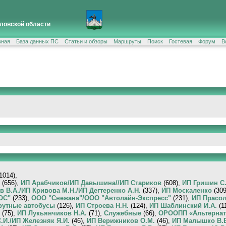
ловской области
вная
База данных ПС
Статьи и обзоры
Маршруты
Поиск
Гостевая
Форум
В
1014),
(656),
ИП Арабчиков/ИП Давышина//ИП Стариков
(608),
ИП Гришин С.
в В.А./ИП Кривова М.Н./ИП Дегтеренко А.Н.
(337),
ИП Москаленко
(309
ОС"
(233),
ООО "Снежана"/ООО "Автолайн-Экспресс"
(231),
ИП Прасол
рутные автобусы
(126),
ИП Строева Н.Н.
(124),
ИП Шаблинский И.А.
(1
(75),
ИП Лукьянчиков Н.А.
(71),
Служебные
(66),
ОРООПП «Альтернат
.И./ИП Железняк Я.И.
(46),
ИП Верижников О.М.
(46),
ИП Малышко В.