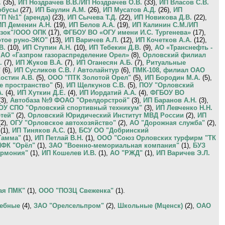
.
(35),
ИП Ноздрачев В.В./ИП Ноздрачев О.В.
(33),
ИП Власов С.В.
обусы
(27),
ИП Баулин А.М.
(26),
ИП Мусатов А.Д.
(26),
ИП
П №1" (аренда)
(23),
ИП Сычева Т.Д.
(22),
ИП Новикова Д.В.
(22),
ИП Деменин А.Н.
(19),
ИП Белов А.А.
(19),
ИП Калинин С.М./ИП
озок"/ООО ОПК
(17),
ФГБОУ ВО «ОГУ имени И.С. Тургенева»
(17),
тое руно-ЭКО"
(13),
ИП Варичев А.Л.
(12),
ИП Кочетков А.А.
(12),
В.
(10),
ИП Ступин А.Н.
(10),
ИП Тебекин Д.В.
(9),
АО «Транснефть -
,
АО «Газпром газораспределение Орел»
(8),
Орловский филиал
.
(7),
ИП Жуков В.А.
(7),
ИП Оганесян А.Б.
(7),
Ритуальные
"
(6),
ИП Сусликов С.В. / Автолайнтур
(6),
ПМК-108, филиал ОАО
остин А.В.
(5),
ООО "ПТК Золотой Орел"
(5),
ИП Бородин М.А.
(5),
 пространство"
(5),
ИП Щелкунов С.В.
(5),
ПОУ "Орловский
.
(4),
ИП Хуткин Д.Е.
(4),
ИП Иордатий А.А.
(4),
ФГБОУ ВО
3),
Автобаза №9 ФОАО "Орелдорстрой"
(3),
ИП Баранов А.Н.
(3),
ОУ СПО "Орловский спортивный техникум"
(3),
ИП Левченко Н.Н.
тей"
(2),
Орловский Юридический Институт МВД России
(2),
ИП
2),
ОГУ "Орловское автохозяйство"
(2),
АО "Дорожная служба"
(2),
(1),
ИП Тиняков А.С.
(1),
БСУ ОО "Добринский
Гамма"
(1),
ИП Петлай В.Н.
(1),
ООО "Союз Орловских турфирм "ТК
ПФК "Орёл"
(1),
ЗАО "Военно-мемориальная компания"
(1),
БУЗ
армония"
(1),
ИП Кошелев И.В.
(1),
АО "РЖД"
(1),
ИП Варичев Э.Л.
ая ПМК"
(1),
ООО "ПОЗЦ Свеженка"
(1).
ебные
(4),
ЗАО "Орелсельпром"
(2),
Школьные (Мценск)
(2),
ОАО