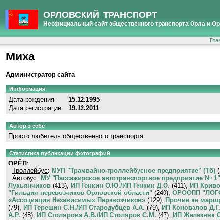
ОРЛОВСКИЙ ТРАНСПОРТ
Неофициальный сайт общественного транспорта Орла и Ор
Гла
Миха
Администратор сайта
Информация
Дата рождения:
15.12.1995
Дата регистрации:
19.12.2011
Автор о себе
Просто любитель общественного транспорта
Статистика публикации фотографий
ОРЁЛ:
Троллейбус
:
МУП "Трамвайно-троллейбусное предприятие" (Тб)
(
Автобус
:
МУ "Пассажирское автотранспортное предприятие № 1"
Лукьянчиков
(413),
ИП Генкин О.Ю./ИП Генкин Д.О.
(411),
ИП Криво
"Гильдия перевозчиков Орловской области"
(240),
ОРООПП "ЛОГ
«Ассоциация Независимых Перевозчиков»
(129),
Прочие не марш
(79),
ИП Терешин С.Н./ИП Стародубцев А.А.
(79),
ИП Коновалов Д.Г.
А.Р.
(48),
ИП Столярова А.В./ИП Столяров С.М.
(47),
ИП Железняк С