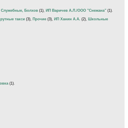
,
Служебные, Болхов
(1),
ИП Варичев А.Л./ООО "Снежана"
(1).
рутные такси
(3),
Прочие
(3),
ИП Ханин А.А.
(2),
Школьные
овка
(1).