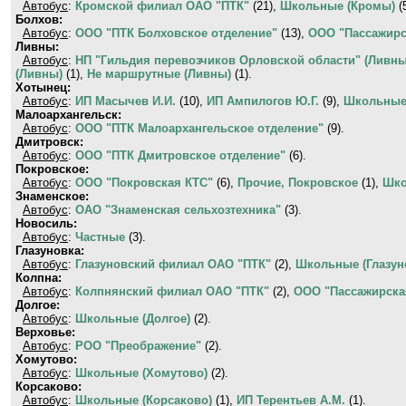
Автобус
:
Кромской филиал ОАО "ПТК"
(21),
Школьные (Кромы)
(
Болхов:
Автобус
:
ООО "ПТК Болховское отделение"
(13),
ООО "Пассажирс
Ливны:
Автобус
:
НП "Гильдия перевозчиков Орловской области" (Ливн
(Ливны)
(1),
Не маршрутные (Ливны)
(1).
Хотынец:
Автобус
:
ИП Масычев И.И.
(10),
ИП Ампилогов Ю.Г.
(9),
Школьные
Малоархангельск:
Автобус
:
ООО "ПТК Малоархангельское отделение"
(9).
Дмитровск:
Автобус
:
ООО "ПТК Дмитровское отделение"
(6).
Покровское:
Автобус
:
ООО "Покровская КТС"
(6),
Прочие, Покровское
(1),
Шко
Знаменское:
Автобус
:
ОАО "Знаменская сельхозтехника"
(3).
Новосиль:
Автобус
:
Частные
(3).
Глазуновка:
Автобус
:
Глазуновский филиал ОАО "ПТК"
(2),
Школьные (Глазун
Колпна:
Автобус
:
Колпнянский филиал ОАО "ПТК"
(2),
ООО "Пассажирска
Долгое:
Автобус
:
Школьные (Долгое)
(2).
Верховье:
Автобус
:
РОО "Преображение"
(2).
Хомутово:
Автобус
:
Школьные (Хомутово)
(2).
Корсаково:
Автобус
:
Школьные (Корсаково)
(1),
ИП Терентьев А.М.
(1).