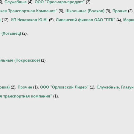
5),
Служебные
(4),
ООО "Орел-агро-продукт"
(2).
кая Транспортная Компания"
(6),
Школьные (Болхов)
(3),
Прочие
(2)
ы
(12),
ИП Неказаков Ю.М.
(5),
Ливенский филиал ОАО "ПТК"
(4),
Марш
 (Хотынец)
(2).
льные (Покровское)
(1).
овка)
(2),
Прочие
(1),
ООО "Орловский Лидер"
(1),
Служебные, Глазун
я транспортная компания"
(1).