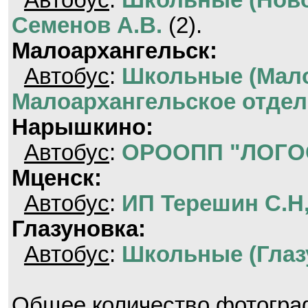
Автобус
:
Школьные (Нов
Семенов А.В.
(2).
Малоархангельск:
Автобус
:
Школьные (Мало
Малоархангельское отдел
Нарышкино:
Автобус
:
ОРООПП "ЛОГО
Мценск:
Автобус
:
ИП Терешин С.Н,
Глазуновка:
Автобус
:
Школьные (Глаз
Общее количество фотогр