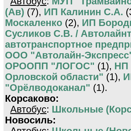
Автобус
:
МУП "Трамвайно
(Ав)
(7),
ИП Калинин С.А.
(
Москаленко
(2),
ИП Бороди
Сусликов С.В. / Автолайн
автотранспортное предпр
ООО "Автолайн-Экспресс
ОРООПП "ЛОГОС"
(1),
НП 
Орловской области"
(1),
И
"Орёлводоканал"
(1).
Корсаково:
Автобус
:
Школьные (Корс
Новосиль: