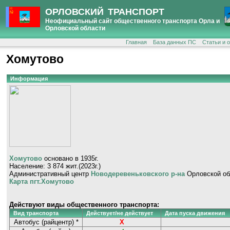
ОРЛОВСКИЙ ТРАНСПОРТ
Неофициальный сайт общественного транспорта Орла и
Орловской области
Главная
База данных ПС
Статьи и 
Хомутово
Информация
Хомутово
основано в 1935г.
Население: 3 874 жит.(2023г.)
Административный центр
Новодеревеньковского р-на
Орловской об
Карта пгт.Хомутово
Действуют виды общественного транспорта:
Вид транспорта
Действует/не действует
Дата пуска движения
Автобус (райцентр) *
Х