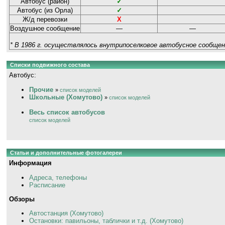
Автобус (район)
✓
Автобус (из Орла)
✓
Ж/д перевозки
Х
Воздушное сообщение
—
—
* В 1986 г. осуществлялось внутрипоселковое автобусное сообщен
Списки подвижного состава
Автобус:
Прочие
»
список моделей
Школьные (Хомутово)
»
список моделей
Весь список автобусов
список моделей
Статьи и дополнительные фотогалереи
Информация
Адреса, телефоны
Расписание
Обзоры
Автостанция (Хомутово)
Остановки: павильоны, таблички и т.д. (Хомутово)