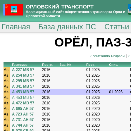
ОРЛОВСКИЙ ТРАНСПОРТ
Неофициальный сайт общественного транспорта Орла и
Орловской области
Главная
База данных ПС
Статьи
ОРЁЛ, ПАЗ-32
к описанию модели
|
к
Госномер
Постр.
Зав. №
Пост.
Спис.
Ав
А 227 МВ 57
2016
01.2025
Ав
А 254 МВ 57
2016
01.2025
Ав
А 295 МВ 57
2016
01.2025
Ав
А 341 МВ 57
2016
01.2025
Ав
А 453 МВ 57
2016
01.2025
01.2026
Ав
А 453 МВ 57
2016
01.2026
Ав
А 472 МВ 57
2016
01.2025
Ав
А 695 АН 57
2016
01.2020
Ав
А 723 АН 57
2016
01.2020
Ав
А 731 АН 57
2016
01.2020
Ав
А 744 АН 57
2016
01.2020
Ав
В 078 СЕ 92
2016
12.2025