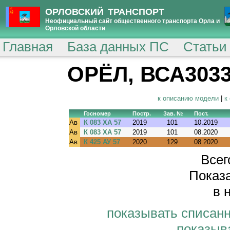
ОРЛОВСКИЙ ТРАНСПОРТ
Неофициальный сайт общественного транспорта Орла и
Орловской области
Главная
База данных ПС
Статьи
ОРЁЛ, ВСА3033-
к описанию модели
|
к
Госномер
Постр.
Зав. №
Пост.
Ав
К 083 ХА 57
2019
101
10.2019
Ав
К 083 ХА 57
2019
101
08.2020
Ав
К 425 АУ 57
2020
129
08.2020
Всег
Показа
в 
показывать списан
показыв