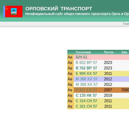
ОРЛОВСКИЙ ТРАНСПОРТ
Неофициальный сайт общественного транспорта Орла и Ор
Гла
Госномер
Постр.
Зав.
Ав
Б/Н 61
Ав
В 652 ВР 57
2023
Ав
В 762 ВР 57
2023
Ав
Е 994 ХХ 57
2011
Ав
М 368 ХХ 57
2012
Ав
М 368 ХХ 57
2012
Ав
Р 847 ЕВ 57
2007
700
Ав
С 135 НК 57
2019
Ав
С 314 СН 57
2011
Ав
С 321 СН 57
2011