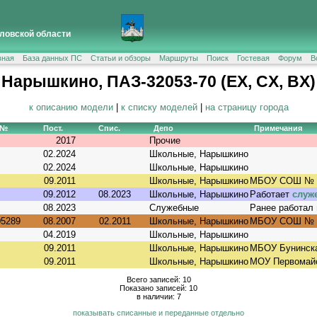
ловской области
вная
База данных ПС
Статьи и обзоры
Маршруты
Поиск
Гостевая
Форум
В
Нарышкино, ПАЗ-32053-70 (EX, CX, BX)
к описанию модели
|
к списку моделей
|
на страницу города
 №
Пост.
Спис.
Депо
Примечания
2017
Прочие
02.2024
Школьные, Нарышкино
02.2024
Школьные, Нарышкино
09.2011
Школьные, Нарышкино
МБОУ СОШ № 1
09.2012
08.2023
Школьные, Нарышкино
Работает
служ
08.2023
Служебные
Ранее работал
05289
08.2007
02.2011
Школьные, Нарышкино
МБОУ СОШ № 2
04.2019
Школьные, Нарышкино
09.2011
Школьные, Нарышкино
МБОУ Бунинск
09.2011
Школьные, Нарышкино
МОУ Первомайс
Всего записей: 10
Показано записей: 10
в наличии: 7
показывать списанные и переданные отдельно