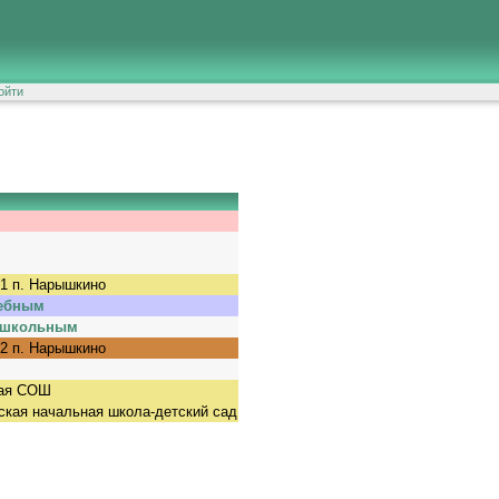
ойти
 п. Нарышкино
ебным
школьным
 п. Нарышкино
ая СОШ
кая начальная школа-детский сад