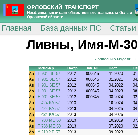
ОРЛОВСКИЙ ТРАНСПОРТ
Неофициальный сайт общественного транспорта Орла и
Орловской области
Главная
База данных ПС
Статьи
Ливны, Имя-М-3006
к описанию модели
|
к
Госномер
Постр.
Зав. №
Пост.
Сп
Ав
Н 901 ВЕ 57
2012
000645
11.2020
01
Ав
Н 901 ВЕ 57
2012
000645
01.2021
04
Ав
Н 901 ВЕ 57
2012
000645
04.2022
04
Ав
Н 901 ВЕ 57
2012
000645
04.2023
08
Ав
Н 901 ВЕ 57
2012
000645
08.2024
02
Ав
Т 424 КА 57
2013
10.2024
04
Ав
Т 424 КА 57
2013
04.2025
04
Ав
Т 424 КА 57
2013
04.2026
Ав
Т 738 МЕ 50
2013
10.2019
07
Ав
Т 738 МЕ 50
2013
07.2020
02
Ав
У 210 ХР 57
2013
09.2023