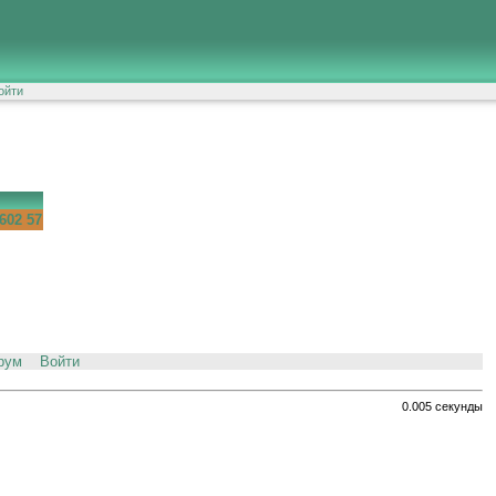
ойти
602 57
рум
Войти
0.005 секунды