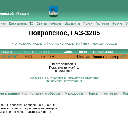
ловской области
вная
База данных ПС
Статьи и обзоры
Маршруты
Поиск
Гостевая
Форум
В
Покровское, ГАЗ-3285
к описанию модели
|
к списку моделей
|
на страницу города
осномер
Постр.
Пост.
Спис.
Депо
Примечания
 980 НР 57
2001
05.2008
Прочие
Ранее госномер
ММ 
Всего записей: 1
Показано записей: 1
в наличии: 0
показывать списанные и переданные отдельно
показывать фотографии
База данных ПС
Статьи и обзоры
Маршруты
Поиск
Гостевая
Фо
и Орловской области, 2009-2026 гг.
ается только с разрешения их авторов.
числе лично добыта авторами фото.