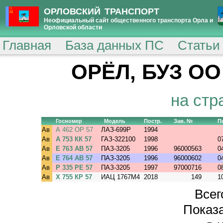
ОРЛОВСКИЙ ТРАНСПОРТ
Неофициальный сайт общественного транспорта Орла и
Орловской области
Главная
База данных ПС
Статьи
ОРЁЛ, БУЗ ОО
на стр
Госномер
Модель
Постр.
Зав. №
П
Ав
А 462 ОР 57
ЛАЗ-699Р
1994
Ав
А 753 КК 57
ГАЗ-322100
1998
0
Ав
Е 763 АВ 57
ПАЗ-3205
1996
96000563
0
Ав
Е 764 АВ 57
ПАЗ-3205
1996
96000602
0
Ав
Р 335 РЕ 57
ПАЗ-3205
1997
97000716
0
Ав
Х 755 КР 57
ИАЦ 1767M4
2018
149
1
Всег
Показа