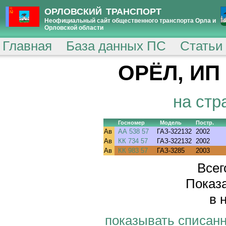
ОРЛОВСКИЙ ТРАНСПОРТ
Неофициальный сайт общественного транспорта Орла и
Орловской области
Главная
База данных ПС
Статьи
ОРЁЛ, ИП
на стр
Госномер
Модель
Постр.
Ав
АА 538 57
ГАЗ-322132
2002
Ав
КК 734 57
ГАЗ-322132
2002
Ав
КК 983 57
ГАЗ-3285
2003
Всег
Показа
в 
показывать списан