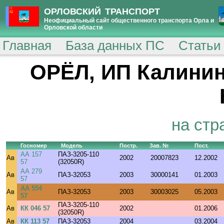
ОРЛОВСКИЙ ТРАНСПОРТ
Неофициальный сайт общественного транспорта Орла и
Орловской области
Главная
База данных ПС
Статьи
ОРЁЛ, ИП Калинин
на стр
Госномер
Модель
Постр.
Зав. №
Пост.
АА 157
ПАЗ-3205-110
Ав
2002
20007823
12.2002
57
(32050R)
АА 279
Ав
ПАЗ-32053
2003
30000141
01.2003
57
АА 554
Ав
ПАЗ-32053
2003
30003025
05.2003
57
ПАЗ-3205-110
Ав
КК 046 57
2002
01.2006
(32050R)
Ав
КК 113 57
ПАЗ-32053
2004
03.2004