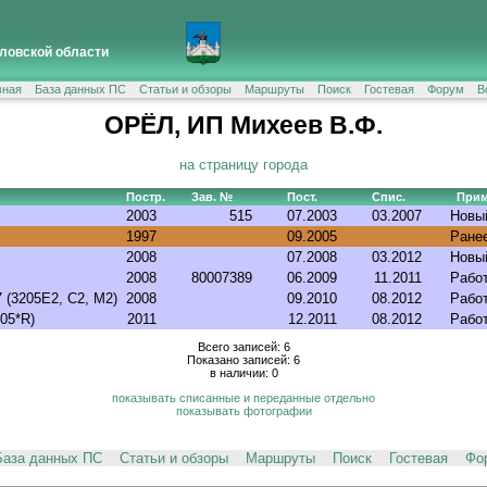
ловской области
вная
База данных ПС
Статьи и обзоры
Маршруты
Поиск
Гостевая
Форум
В
ОРЁЛ, ИП Михеев В.Ф.
на страницу города
Постр.
Зав. №
Пост.
Спис.
Прим
2003
515
07.2003
03.2007
Новы
1997
09.2005
Ране
2008
07.2008
03.2012
Новы
2008
80007389
06.2009
11.2011
Работ
 (3205E2, C2, M2)
2008
09.2010
08.2012
Рабо
05*R)
2011
12.2011
08.2012
Рабо
Всего записей: 6
Показано записей: 6
в наличии: 0
показывать списанные и переданные отдельно
показывать фотографии
База данных ПС
Статьи и обзоры
Маршруты
Поиск
Гостевая
Фо