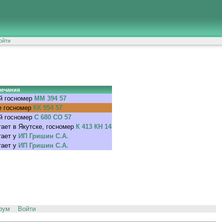
ойти
ечания
й госномер
ММ 394 57
е госномер
КК 954 57
й госномер
С 680 СО 57
ает в Якутске, госномер
К 413 КН 14
тает у
ИП Гришин С.А.
тает у
ИП Гришин С.А.
рум
Войти