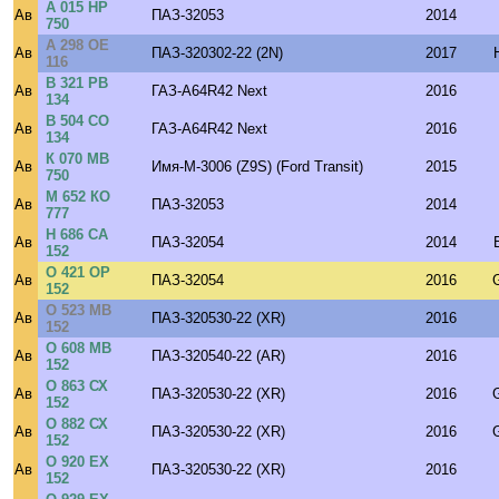
А 015 НР
Ав
ПАЗ-32053
2014
750
А 298 ОЕ
Ав
ПАЗ-320302-22 (2N)
2017
116
В 321 РВ
Ав
ГАЗ-A64R42 Next
2016
134
В 504 СО
Ав
ГАЗ-A64R42 Next
2016
134
К 070 МВ
Ав
Имя-М-3006 (Z9S) (Ford Transit)
2015
750
М 652 КО
Ав
ПАЗ-32053
2014
777
Н 686 СА
Ав
ПАЗ-32054
2014
152
О 421 ОР
Ав
ПАЗ-32054
2016
152
О 523 МВ
Ав
ПАЗ-320530-22 (XR)
2016
152
О 608 МВ
Ав
ПАЗ-320540-22 (AR)
2016
152
О 863 СХ
Ав
ПАЗ-320530-22 (XR)
2016
152
О 882 СХ
Ав
ПАЗ-320530-22 (XR)
2016
152
О 920 ЕХ
Ав
ПАЗ-320530-22 (XR)
2016
152