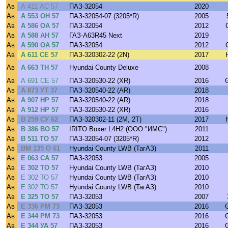
Ав
А 411 АС 57
ПАЗ-32054
2020
Ав
А 553 ОН 57
ПАЗ-32054-07 (3205*R)
2005
Ав
А 586 ОА 57
ПАЗ-32054
2012
Ав
А 588 АН 57
ГАЗ-A63R45 Next
2019
Ав
А 590 ОА 57
ПАЗ-32054
2012
Ав
А 611 СЕ 57
ПАЗ-320302-22 (2N)
2017
Ав
А 663 ТН 57
Hyundai County Deluxe
2008
Ав
А 691 СЕ 57
ПАЗ-320530-22 (XR)
2016
Ав
А 873 УТ 37
ПАЗ-320540-22 (AR)
2018
Ав
А 907 НР 57
ПАЗ-320540-22 (AR)
2018
Ав
А 912 НР 57
ПАЗ-320530-22 (XR)
2016
Ав
В 259 СУ 62
ПАЗ-320302-11 (2M, 2T)
2017
Ав
В 386 ВО 57
IRITO Boxer L4H2 (ООО "ИМС")
2011
Ав
В 511 ТО 57
ПАЗ-32054-07 (3205*R)
2012
Ав
ВМ 135 О 61
Hyundai County LWB (ТагАЗ)
2011
Ав
Е 063 СА 57
ПАЗ-32053
2005
Ав
Е 302 ТО 57
Hyundai County LWB (ТагАЗ)
2010
Ав
Е 302 ТО 57
Hyundai County LWB (ТагАЗ)
2010
Ав
Е 302 ТО 57
Hyundai County LWB (ТагАЗ)
2010
Ав
Е 325 ТО 57
ПАЗ-32053
2007
Ав
Е 336 РМ 73
ПАЗ-32053
2016
Ав
Е 344 РМ 73
ПАЗ-32053
2016
Ав
Е 344 УА 57
ПАЗ-32053
2016