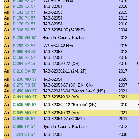
Ав
Р 108 РХ 57
ГАЗ-A64R42 Next
2016
Ав
Р 129 КХ 57
ПАЗ-32054
2016
Ав
Р 142 КХ 57
ПАЗ-32053
2015
Ав
Р 156 РК 57
ПАЗ-32054
2012
Ав
Р 178 КХ 57
ПАЗ-32054
2016
Ав
Р 336 РА 57
ПАЗ-32054-07 (3205*R)
2004
Ав
Р 780 УМ 57
Hyundai County Kuzbass
2013
Ав
Р 792 КХ 57
ГАЗ-A64R42 Next
2015
Ав
Р 990 ВВ 57
ПАЗ-32053
2013
Ав
С 160 НК 57
ПАЗ-32054
2019
Ав
С 204 ЕР 57
ПАЗ-320530-22 (XR)
2016
Ав
С 210 ОА 57
ПАЗ-320302-11 (2M, 2T)
2017
Ав
С 236 МО 57
ПАЗ-32054
2020
Ав
С 279 РВ 57
ПАЗ-32053-57 (3K, EK, CK)
2007
Ав
С 450 МО 57
ПАЗ-320435-04 "Vector Next" (NS)
2021
Ав
С 491 МО 57
ПАЗ-320540-02 (A0)
2021
Ав
С 535 МР 57
ПАЗ-320302-12 "Вектор" (2K)
2019
Ав
С 645 МО 57
ПАЗ-320540-02 (A0)
2021
Ав
С 943 КВ 57
ПАЗ-32054-07 (3205*R)
2011
Ав
С 986 ТА 57
Hyundai County Kuzbass
2012
Ав
Т 284 ЕТ 57
ПАЗ-32053
2006