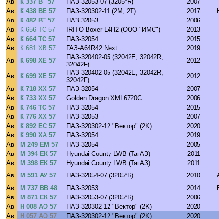
Ав
К 337 ВТ 57
ПАЗ-32053-07 (3205*R)
2007
Ав
К 438 ВЕ 57
ПАЗ-320302-11 (2M, 2T)
2017
Ав
К 482 ВТ 57
ПАЗ-32053
2006
Ав
К 656 ТС 57
IRITO Boxer L4H2 (ООО "ИМС")
2013
Ав
К 664 ТС 57
ПАЗ-32054
2015
Ав
К 681 ХВ 57
ГАЗ-A64R42 Next
2019
ПАЗ-320402-05 (32042E, 32042R,
Ав
К 698 ХЕ 57
2012
32042F)
ПАЗ-320402-05 (32042E, 32042R,
Ав
К 699 ХЕ 57
2012
32042F)
Ав
К 718 ХХ 57
ПАЗ-32054
2007
Ав
К 733 ХХ 57
Golden Dragon XML6720C
2006
Ав
К 746 ТС 57
ПАЗ-32054
2015
Ав
К 776 ХХ 57
ПАЗ-32053
2007
Ав
К 892 ЕС 57
ПАЗ-320302-12 "Вектор" (2K)
2020
Ав
К 990 ХА 57
ПАЗ-32054
2019
Ав
М 249 ЕМ 57
ПАЗ-32054
2005
Ав
М 394 ЕК 57
Hyundai County LWB (ТагАЗ)
2011
Ав
М 398 ЕК 57
Hyundai County LWB (ТагАЗ)
2011
Ав
М 591 АУ 57
ПАЗ-32054-07 (3205*R)
2010
Ав
М 737 ВВ 48
ПАЗ-32053
2014
Ав
М 871 ЕК 57
ПАЗ-32053-07 (3205*R)
2006
Ав
Н 008 АО 57
ПАЗ-320302-12 "Вектор" (2K)
2020
Ав
Н 057 АО 57
ПАЗ-320302-12 "Вектор" (2K)
2020