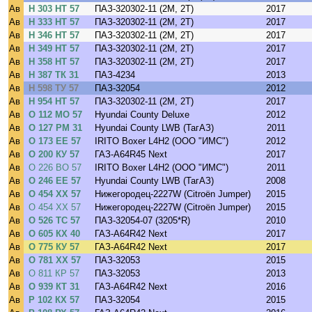
Ав
Н 303 НТ 57
ПАЗ-320302-11 (2M, 2T)
2017
Ав
Н 333 НТ 57
ПАЗ-320302-11 (2M, 2T)
2017
Ав
Н 346 НТ 57
ПАЗ-320302-11 (2M, 2T)
2017
Ав
Н 349 НТ 57
ПАЗ-320302-11 (2M, 2T)
2017
Ав
Н 358 НТ 57
ПАЗ-320302-11 (2M, 2T)
2017
Ав
Н 387 ТК 31
ПАЗ-4234
2013
Ав
Н 598 ТУ 57
ПАЗ-32054
2012
Ав
Н 954 НТ 57
ПАЗ-320302-11 (2M, 2T)
2017
Ав
О 112 МО 57
Hyundai County Deluxe
2012
Ав
О 127 РМ 31
Hyundai County LWB (ТагАЗ)
2011
Ав
О 173 ЕЕ 57
IRITO Boxer L4H2 (ООО "ИМС")
2012
Ав
О 200 КУ 57
ГАЗ-A64R45 Next
2017
Ав
О 226 ВО 57
IRITO Boxer L4H2 (ООО "ИМС")
2011
Ав
О 246 ЕЕ 57
Hyundai County LWB (ТагАЗ)
2008
Ав
О 454 ХХ 57
Нижегородец-2227W (Citroёn Jumper)
2015
Ав
О 454 ХХ 57
Нижегородец-2227W (Citroёn Jumper)
2015
Ав
О 526 ТС 57
ПАЗ-32054-07 (3205*R)
2010
Ав
О 605 КХ 40
ГАЗ-A64R42 Next
2017
Ав
О 775 КУ 57
ГАЗ-A64R42 Next
2017
Ав
О 781 ХХ 57
ПАЗ-32053
2015
Ав
О 811 КР 57
ПАЗ-32053
2013
Ав
О 939 КТ 31
ГАЗ-A64R42 Next
2016
Ав
Р 102 КХ 57
ПАЗ-32054
2015