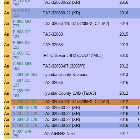
О 929 ЕХ
Ав
ПАЗ-320530-22 (XR)
2016
152
О 936 ЕХ
Ав
ПАЗ-320530-22 (XR)
2016
152
Р 908 МО
Ав
ПАЗ-32053-110-07 (3205E2, C2, M2)
2014
777
Р 908 ОТ
Ав
ПАЗ-32053
2015
123
Р 966 КХ
Ав
ПАЗ-32053
2013
123
С 450 КЕ
Ав
IRITO Boxer L4H2 (ООО "ИМС")
2010
750
С 964 МН
Ав
ПАЗ-32053-07 (3205*R)
2012
163
Ав
Т 394 ЕК 163
Hyundai County Kuzbass
2013
Т 607 ОС
Ав
ПАЗ-32054
2015
123
Т 659 РР
Ав
Hyundai County LWB (ТагАЗ)
2012
161
Ав
У 250 УХ 190
ПАЗ-32053-110-07 (3205E2, C2, M2)
2012
Ав
У 299 КУ 178
ПАЗ-320530-22 (XR)
2016
Ав
У 301 КУ 178
ПАЗ-320530-22 (XR)
2016
Ав
У 304 КУ 178
ПАЗ-320530-22 (XR)
2016
Ав
У 494 КУ 178
ПАЗ-320530-22 (XR)
2016
У 907 ОМ
Ав
ГАЗ-A64R42 Next
2017
750