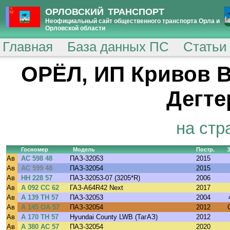
ОРЛОВСКИЙ ТРАНСПОРТ
Неофициальный сайт общественного транспорта Орла и
Орловской области
Главная
База данных ПС
Статьи
ОРЁЛ, ИП Кривов В
Дегте
на стр
Госномер
Модель
Постр.
Ав
АС 598 48
ПАЗ-32053
2015
Ав
АС 599 48
ПАЗ-32054
2015
Ав
НН 228 57
ПАЗ-32053-07 (3205*R)
2006
Ав
А 092 СС 62
ГАЗ-A64R42 Next
2017
Ав
А 139 ТН 57
ПАЗ-32053
2004
Ав
А 145 ОА 57
ПАЗ-32054
2012
Ав
А 170 ТН 57
Hyundai County LWB (ТагАЗ)
2012
Ав
А 380 АС 57
ПАЗ-32054
2020