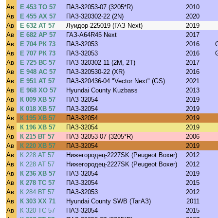
Ав
Е 453 ТО 57
ПАЗ-32053-07 (3205*R)
2010
Ав
Е 455 АХ 57
ПАЗ-320302-22 (2N)
2020
Ав
Е 632 АТ 57
Луидор-225019 (ГАЗ Next)
2019
Ав
Е 682 АР 57
ГАЗ-A64R45 Next
2017
Ав
Е 704 РК 73
ПАЗ-32053
2016
Ав
Е 707 РК 73
ПАЗ-32053
2016
Ав
Е 725 ВС 57
ПАЗ-320302-11 (2M, 2T)
2017
Ав
Е 948 АС 57
ПАЗ-320530-22 (XR)
2016
Ав
Е 951 АТ 57
ПАЗ-320436-04 "Vector Next" (GS)
2021
Ав
Е 968 ХО 57
Hyundai County Kuzbass
2013
Ав
К 009 ХВ 57
ПАЗ-32054
2019
Ав
К 018 ХВ 57
ПАЗ-32054
2019
Ав
К 195 ХВ 57
ПАЗ-32054
2019
Ав
К 196 ХВ 57
ПАЗ-32054
2019
Ав
К 215 ВТ 57
ПАЗ-32053-07 (3205*R)
2006
Ав
К 220 ХВ 57
ПАЗ-32054
2019
Ав
К 228 АТ 57
Нижегородец-2227SK (Peugeot Boxer)
2012
Ав
К 228 АТ 57
Нижегородец-2227SK (Peugeot Boxer)
2012
Ав
К 236 ХВ 57
ПАЗ-32054
2019
Ав
К 278 ТС 57
ПАЗ-32054
2015
Ав
К 284 ВТ 57
ПАЗ-32053
2012
Ав
К 303 ХХ 71
Hyundai County SWB (ТагАЗ)
2011
Ав
К 320 ТС 57
ПАЗ-32054
2015