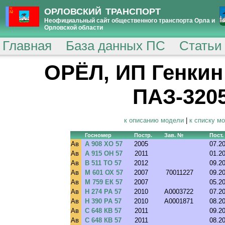
ОРЛОВСКИЙ ТРАНСПОРТ
Неофициальный сайт общественного транспорта Орла и
Орловской области
Главная
База данных ПС
Статьи
ОРЁЛ, ИП Генкин 
ПАЗ-3205
к описанию модели
|
к списку м
Госномер
Постр.
Зав. №
Пост.
Ав
А 908 ХО 57
2005
07.2
Ав
А 915 ОН 57
2011
01.2
Ав
В 511 ТО 57
2012
09.2
Ав
М 601 ОХ 57
2007
70011227
09.2
Ав
М 759 ЕК 57
2007
05.2
Ав
Н 274 РА 57
2010
A0003722
07.2
Ав
Н 390 РА 57
2010
A0001871
08.2
Ав
С 648 КВ 57
2011
09.2
Ав
С 648 КВ 57
2011
08.2