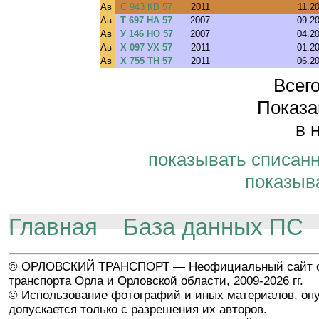
Ав
С 943 КВ 57
2011
11.2
Ав
Т 697 НА 57
2007
09.2
Ав
У 146 НО 57
2007
04.2
Ав
Х 097 УХ 57
2011
01.2
Ав
Х 755 ТН 57
2011
06.2
Всего
Показа
в 
показывать списан
показыв
Главная
База данных ПС
© ОРЛОВСКИЙ ТРАНСПОРТ — Неофициальный сайт о
транспорта Орла и Орловской области, 2009-2026 гг.
© Использование фотографий и иных материалов, опу
допускается только с разрешения их авторов.