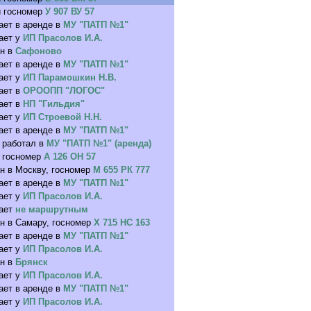
 госномер
У 907 ВУ 57
ает в аренде в
МУ "ПАТП №1"
ает у
ИП Прасолов И.А.
н в
Сафоново
ает в аренде в
МУ "ПАТП №1"
ает у
ИП Парамошкин Н.В.
ает в
ОРООПП "ЛОГОС"
ает в
НП "Гильдия"
ает у
ИП Строевой Н.Н.
ает в аренде в
МУ "ПАТП №1"
 работал в
МУ "ПАТП №1" (аренда)
 госномер
А 126 ОН 57
н в Москву, госномер
М 655 РК 777
ает в аренде в
МУ "ПАТП №1"
ает у
ИП Прасолов И.А.
ает
не маршрутным
н в Самару, госномер
Х 715 НС 163
ает в аренде в
МУ "ПАТП №1"
ает у
ИП Прасолов И.А.
н в
Брянск
ает у
ИП Прасолов И.А.
ает в аренде в
МУ "ПАТП №1"
ает у
ИП Прасолов И.А.