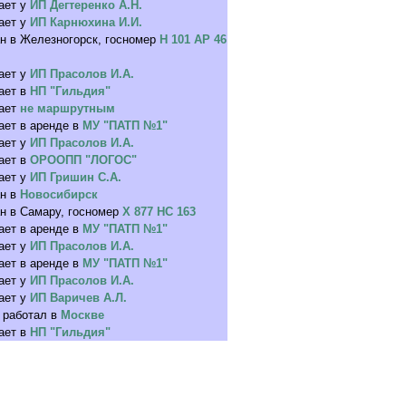
ает у
ИП Дегтеренко А.Н.
ает у
ИП Карнюхина И.И.
н в Железногорск, госномер
Н 101 АР 46
ает у
ИП Прасолов И.А.
ает в
НП "Гильдия"
ает
не маршрутным
ает в аренде в
МУ "ПАТП №1"
ает у
ИП Прасолов И.А.
ает в
ОРООПП "ЛОГОС"
ает у
ИП Гришин С.А.
н в
Новосибирск
н в Самару, госномер
Х 877 НС 163
ает в аренде в
МУ "ПАТП №1"
ает у
ИП Прасолов И.А.
ает в аренде в
МУ "ПАТП №1"
ает у
ИП Прасолов И.А.
ает у
ИП Варичев А.Л.
 работал в
Москве
ает в
НП "Гильдия"