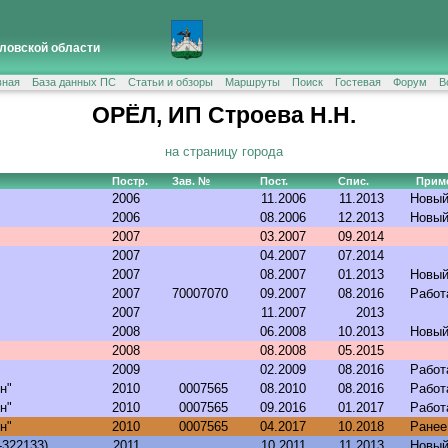
ловской области
вная
База данных ПС
Статьи и обзоры
Маршруты
Поиск
Гостевая
Форум
В
ОРЁЛ, ИП Строева Н.Н.
на страницу города
Постр.
Зав. №
Пост.
Спис.
Прим
2006
11.2006
11.2013
Новый
2006
08.2006
12.2013
Новый
2007
03.2007
09.2014
2007
04.2007
07.2014
2007
08.2007
01.2013
Новый
2007
70007070
09.2007
08.2016
Работ
2007
11.2007
2013
2008
06.2008
10.2013
Новый
2008
08.2008
05.2015
2009
02.2009
08.2016
Работ
н"
2010
0007565
08.2010
08.2016
Работ
н"
2010
0007565
09.2016
01.2017
Работ
н"
2010
0007565
04.2017
10.2018
Ранее
-322133)
2011
10.2011
11.2013
Новый