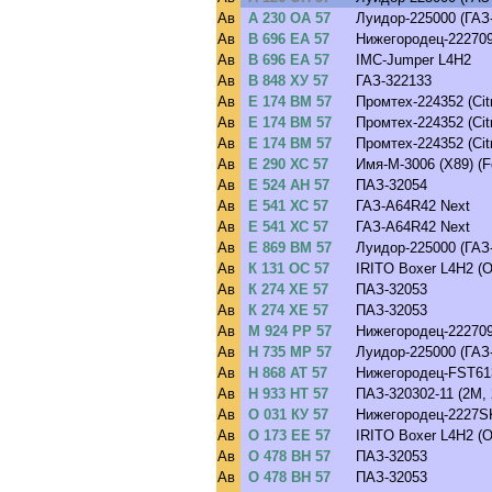
Ав
А 230 ОА 57
Луидор-225000 (ГАЗ
Ав
В 696 ЕА 57
Нижегородец-222709 
Ав
В 696 ЕА 57
IMC-Jumper L4H2
Ав
В 848 ХУ 57
ГАЗ-322133
Ав
Е 174 ВМ 57
Промтех-224352 (Cit
Ав
Е 174 ВМ 57
Промтех-224352 (Cit
Ав
Е 174 ВМ 57
Промтех-224352 (Cit
Ав
Е 290 ХС 57
Имя-М-3006 (X89) (Fo
Ав
Е 524 АН 57
ПАЗ-32054
Ав
Е 541 ХС 57
ГАЗ-A64R42 Next
Ав
Е 541 ХС 57
ГАЗ-A64R42 Next
Ав
Е 869 ВМ 57
Луидор-225000 (ГАЗ
Ав
К 131 ОС 57
IRITO Boxer L4H2 (
Ав
К 274 ХЕ 57
ПАЗ-32053
Ав
К 274 ХЕ 57
ПАЗ-32053
Ав
М 924 РР 57
Нижегородец-222709 
Ав
Н 735 МР 57
Луидор-225000 (ГАЗ
Ав
Н 868 АТ 57
Нижегородец-FST613
Ав
Н 933 НТ 57
ПАЗ-320302-11 (2M, 
Ав
О 031 КУ 57
Нижегородец-2227SK
Ав
О 173 ЕЕ 57
IRITO Boxer L4H2 (
Ав
О 478 ВН 57
ПАЗ-32053
Ав
О 478 ВН 57
ПАЗ-32053