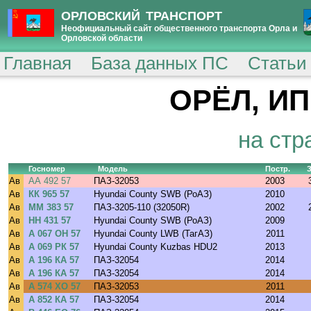
ОРЛОВСКИЙ ТРАНСПОРТ
Неофициальный сайт общественного транспорта Орла и
Орловской области
Главная
База данных ПС
Статьи
ОРЁЛ, ИП
на стр
Госномер
Модель
Постр.
Ав
АА 492 57
ПАЗ-32053
2003
Ав
КК 965 57
Hyundai County SWB (РоАЗ)
2010
Ав
ММ 383 57
ПАЗ-3205-110 (32050R)
2002
Ав
НН 431 57
Hyundai County SWB (РоАЗ)
2009
Ав
А 067 ОН 57
Hyundai County LWB (ТагАЗ)
2011
Ав
А 069 РК 57
Hyundai County Kuzbas HDU2
2013
Ав
А 196 КА 57
ПАЗ-32054
2014
Ав
А 196 КА 57
ПАЗ-32054
2014
Ав
А 574 ХО 57
ПАЗ-32053
2011
Ав
А 852 КА 57
ПАЗ-32054
2014