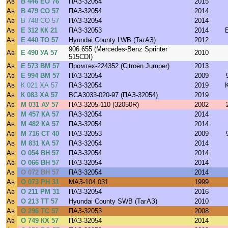
Ав
В 446 ЕО 76
ПАЗ-32054
2015
Ав
В 479 СО 57
ПАЗ-32054
2014
Ав
В 748 СО 57
ПАЗ-32054
2014
Ав
Е 312 КК 21
ПАЗ-32053
2014
Ав
Е 440 ТО 57
Hyundai County LWB (ТагАЗ)
2012
906.655 (Mercedes-Benz Sprinter
Ав
Е 490 УА 57
2010
515CDI)
Ав
Е 573 ВМ 57
Промтех-224352 (Citroёn Jumper)
2013
Ав
Е 994 ВМ 57
ПАЗ-32054
2009
Ав
К 021 ХА 57
ПАЗ-32054
2019
Ав
К 083 ХА 57
ВСА3033-020-97 (ПАЗ-32054)
2019
Ав
М 031 АУ 57
ПАЗ-3205-110 (32050R)
2002
Ав
М 457 КА 57
ПАЗ-32054
2014
Ав
М 482 КА 57
ПАЗ-32054
2014
Ав
М 716 СТ 40
ПАЗ-32053
2009
Ав
М 831 КА 57
ПАЗ-32054
2014
Ав
О 054 ВН 57
ПАЗ-32054
2014
Ав
О 066 ВН 57
ПАЗ-32054
2014
Ав
О 072 ВН 57
ПАЗ-32054
2014
Ав
О 073 РН 31
МАЗ-104.031
1999
Ав
О 211 РМ 31
ПАЗ-32054
2016
Ав
О 213 ТТ 57
Hyundai County SWB (ТагАЗ)
2010
Ав
О 296 ТС 57
ПАЗ-32053
2008
Ав
О 749 КХ 57
ПАЗ-32054
2014