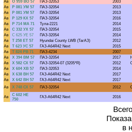
Ав
О 959 ВО 57
ПАЗ-32053
2003
Ав
Р 081 УМ 57
ПАЗ-32054
2013
Ав
Р 081 УМ 57
ПАЗ-32054
2013
Ав
Р 129 КХ 57
ПАЗ-32054
2016
Ав
Р 714 МА 71
Тула-2221
2014
Ав
С 332 УХ 57
ПАЗ-32054
2015
Ав
С 625 УЕ 57
ПАЗ-32054
2014
Ав
Т 258 ЕТ 57
Hyundai County LWB (ТагАЗ)
2012
Ав
Т 623 УС 57
ГАЗ-A64R42 Next
2015
Ав
Т 824 РВ 71
ПАЗ-4234
2007
Ав
Х 394 ВМ 57
ПАЗ-32054
2017
Ав
Х 582 СХ 57
ПАЗ-32054-07 (3205*R)
2012
Ав
Х 604 ХВ 57
ПАЗ-32053
2014
Ав
Х 638 ВН 57
ГАЗ-A64R42 Next
2017
Ав
Х 642 ВН 57
ГАЗ-A64R42 Next
2017
Ав
Х 748 СХ 57
ПАЗ-32054
2012
С 602 НЕ
Ав
ГАЗ-A64R42 Next
2016
750
Всего
Показа
в 