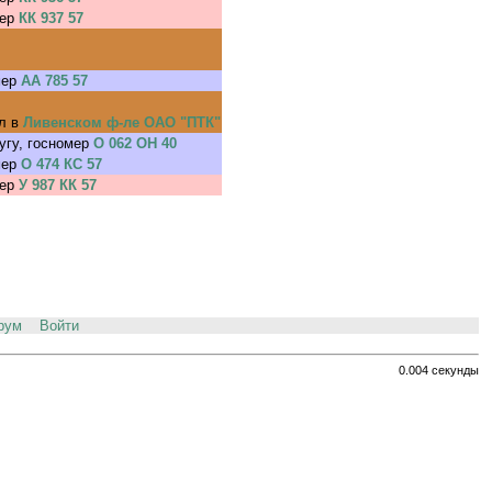
мер
КК 937 57
мер
АА 785 57
л в
Ливенском ф-ле ОАО "ПТК"
угу, госномер
О 062 ОН 40
мер
О 474 КС 57
мер
У 987 КК 57
рум
Войти
0.004 секунды