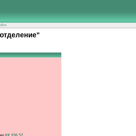
ойти
отделение"
мер
КК 936 57