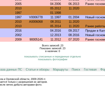
2005
04.2006
06.2013
Ранее госно
2010
05.2012
11.2020
1997
01.1998
1997
V0006778
11.1997
01.2004
Новый госно
2010
A0006068
08.2011
11.2020
2010
05.2014
11.2020
Ранее работа
2016
04.2016
09.2017
Продан в Кал
2002
12.2013
08.2016
Новый госно
2009
90005141
11.2012
07.2020
Ранее госно
Всего записей: 23
Показано записей: 23
в наличии: 0
показывать списанные и переданные отдельно
показывать фотографии
База данных ПС
Статьи и обзоры
Маршруты
Поиск
Гостевая
Фо
и Орловской области, 2009-2026 гг.
ается только с разрешения их авторов.
числе лично добыта авторами фото.