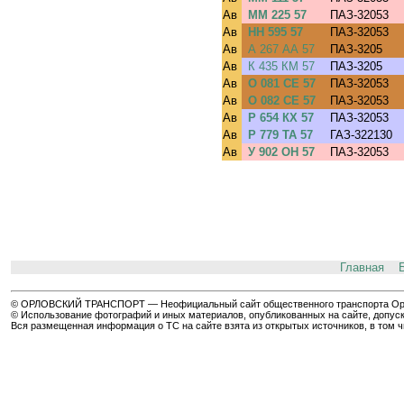
Ав
ММ 225 57
ПАЗ-32053
Ав
НН 595 57
ПАЗ-32053
Ав
А 267 АА 57
ПАЗ-3205
Ав
К 435 КМ 57
ПАЗ-3205
Ав
О 081 СЕ 57
ПАЗ-32053
Ав
О 082 СЕ 57
ПАЗ-32053
Ав
Р 654 КХ 57
ПАЗ-32053
Ав
Р 779 ТА 57
ГАЗ-322130
Ав
У 902 ОН 57
ПАЗ-32053
Главная
© ОРЛОВСКИЙ ТРАНСПОРТ — Неофициальный сайт общественного транспорта Орла 
© Использование фотографий и иных материалов, опубликованных на сайте, допуск
Вся размещенная информация о ТС на сайте взята из открытых источников, в том 