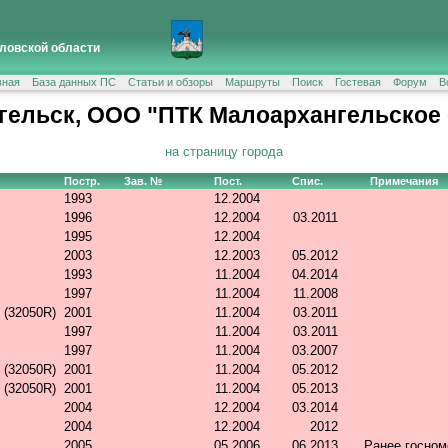
ловской области
вная
База данных ПС
Статьи и обзоры
Маршруты
Поиск
Гостевая
Форум
В
гельск, ООО "ПТК Малоархангельское 
на страницу города
Постр.
Зав. №
Пост.
Спис.
Примечания
1993
12.2004
1996
12.2004
03.2011
1995
12.2004
2003
12.2003
05.2012
1993
11.2004
04.2014
1997
11.2004
11.2008
 (32050R)
2001
11.2004
03.2011
1997
11.2004
03.2011
1997
11.2004
03.2007
 (32050R)
2001
11.2004
05.2012
 (32050R)
2001
11.2004
05.2013
2004
12.2004
03.2014
2004
12.2004
2012
2005
05.2006
06.2013
Ранее госно