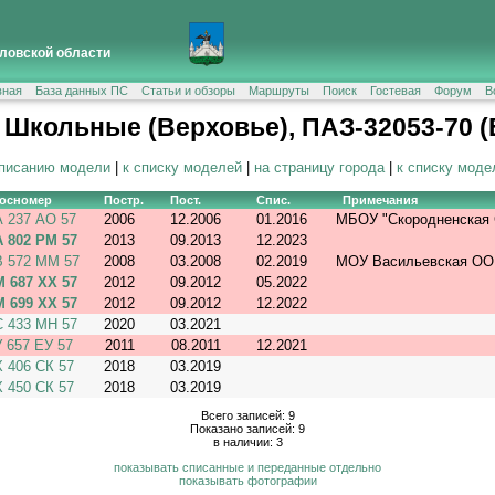
ловской области
вная
База данных ПС
Статьи и обзоры
Маршруты
Поиск
Гостевая
Форум
В
 Школьные (Верховье), ПАЗ-32053-70 (E
описанию модели
|
к списку моделей
|
на страницу города
|
к списку моде
Госномер
Постр.
Пост.
Спис.
Примечания
А 237 АО 57
2006
12.2006
01.2016
МБОУ "Скородненская
А 802 РМ 57
2013
09.2013
12.2023
В 572 ММ 57
2008
03.2008
02.2019
МОУ Васильевская О
М 687 ХХ 57
2012
09.2012
05.2022
М 699 ХХ 57
2012
09.2012
12.2022
С 433 МН 57
2020
03.2021
У 657 ЕУ 57
2011
08.2011
12.2021
Х 406 СК 57
2018
03.2019
Х 450 СК 57
2018
03.2019
Всего записей: 9
Показано записей: 9
в наличии: 3
показывать списанные и переданные отдельно
показывать фотографии