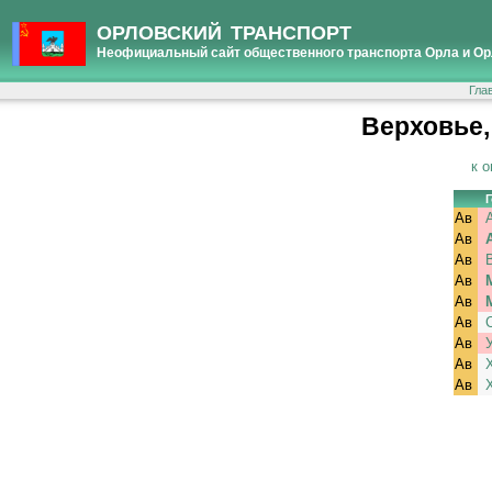
ОРЛОВСКИЙ ТРАНСПОРТ
Неофициальный сайт общественного транспорта Орла и Ор
Гла
Верховье,
к 
Ав
Ав
Ав
Ав
Ав
Ав
Ав
Ав
Ав