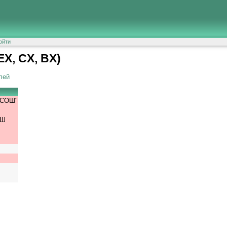
ойти
X, CX, BX)
лей
 СОШ"
ОШ