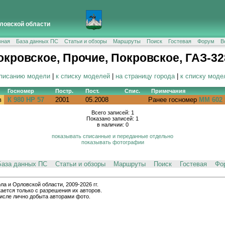
ловской области
вная
База данных ПС
Статьи и обзоры
Маршруты
Поиск
Гостевая
Форум
В
окровское, Прочие, Покровское, ГАЗ-32
описанию модели
|
к списку моделей
|
на страницу города
|
к списку моде
Госномер
Постр.
Пост.
Спис.
Примечания
в
К 980 НР 57
2001
05.2008
Ранее госномер
ММ 602 
Всего записей: 1
Показано записей: 1
в наличии: 0
показывать списанные и переданные отдельно
показывать фотографии
База данных ПС
Статьи и обзоры
Маршруты
Поиск
Гостевая
Фо
и Орловской области, 2009-2026 гг.
ается только с разрешения их авторов.
числе лично добыта авторами фото.