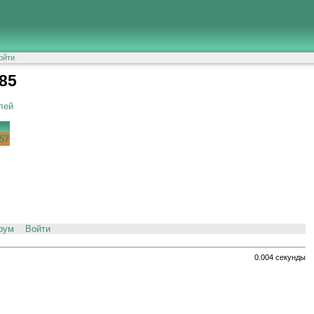
ойти
85
лей
57
рум
Войти
0.004 секунды