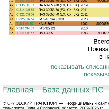
Ав
Р 847 ЕВ 57
ПАЗ-32053-70 (EX, CX, BX)
2007
7000528
Ав
С 135 НК 57
ПАЗ-32053-70 (EX, CX, BX)
2019
Ав
С 314 СН 57
ПАЗ-32053-70 (EX, CX, BX)
2011
Ав
С 321 СН 57
ПАЗ-32053-70 (EX, CX, BX)
2011
Ав
С 825 СА 57
ГАЗ-A67R43 Next
2023
Ав
Т 261 КК 57
КАвЗ-3976
1992
M000055
Ав
У 110 УМ 57
ГАЗ-322121
2010
Ав
У 133 ОУ 57
ПАЗ-3205
1993
930879
Всего
Показа
в н
показывать списан
показыв
Главная
База данных ПС
© ОРЛОВСКИЙ ТРАНСПОРТ — Неофициальный сайт о
транспорта Орла и Орловской области, 2009-2026 гг.