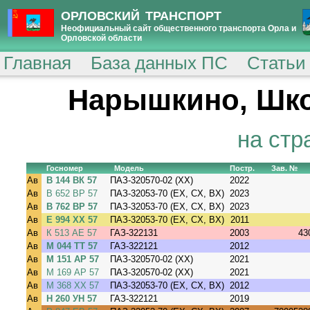
ОРЛОВСКИЙ ТРАНСПОРТ
Неофициальный сайт общественного транспорта Орла и
Орловской области
Главная
База данных ПС
Статьи
Нарышкино, Шк
на стр
Госномер
Модель
Постр.
Зав. №
Ав
В 144 ВК 57
ПАЗ-320570-02 (XX)
2022
Ав
В 652 ВР 57
ПАЗ-32053-70 (EX, CX, BX)
2023
Ав
В 762 ВР 57
ПАЗ-32053-70 (EX, CX, BX)
2023
Ав
Е 994 ХХ 57
ПАЗ-32053-70 (EX, CX, BX)
2011
Ав
К 513 АЕ 57
ГАЗ-322131
2003
43
Ав
М 044 ТТ 57
ГАЗ-322121
2012
Ав
М 151 АР 57
ПАЗ-320570-02 (XX)
2021
Ав
М 169 АР 57
ПАЗ-320570-02 (XX)
2021
Ав
М 368 ХХ 57
ПАЗ-32053-70 (EX, CX, BX)
2012
Ав
Н 260 УН 57
ГАЗ-322121
2019