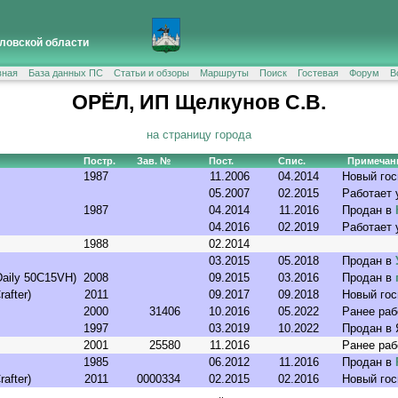
ловской области
вная
База данных ПС
Статьи и обзоры
Маршруты
Поиск
Гостевая
Форум
В
ОРЁЛ, ИП Щелкунов С.В.
на страницу города
Постр.
Зав. №
Пост.
Спис.
Примечан
1987
11.2006
04.2014
Новый го
05.2007
02.2015
Работает
1987
04.2014
11.2016
Продан в
04.2016
02.2019
Работает
1988
02.2014
03.2015
05.2018
Продан в
aily 50C15VH)
2008
09.2015
03.2016
Продан в
after)
2011
09.2017
09.2018
Новый го
2000
31406
10.2016
05.2022
Ранее раб
1997
03.2019
10.2022
Продан в 
2001
25580
11.2016
Ранее раб
1985
06.2012
11.2016
Продан в
after)
2011
0000334
02.2015
02.2016
Новый го