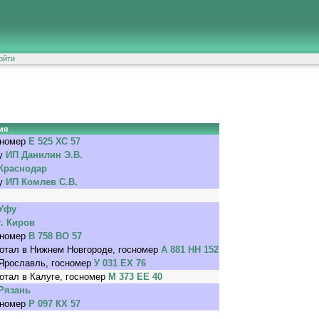
ойти
ия
сномер
Е 525 ХС 57
 у
ИП Данилин Э.В.
Краснодар
 у
ИП Комлев С.В.
Уфу
г. Киров
сномер
В 758 ВО 57
отал в Нижнем Новгороде, госномер
А 881 НН 152
Ярославль, госномер
У 031 ЕХ 76
отал в Калуге, госномер
М 373 ЕЕ 40
Рязань
сномер
Р 097 КХ 57