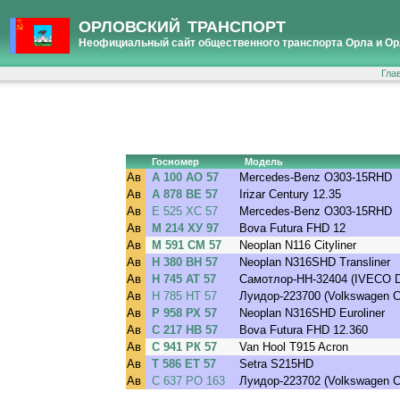
ОРЛОВСКИЙ ТРАНСПОРТ
Неофициальный сайт общественного транспорта Орла и Ор
Гла
Госномер
Модель
Ав
А 100 АО 57
Mercedes-Benz O303-15RHD
Ав
А 878 ВЕ 57
Irizar Century 12.35
Ав
Е 525 ХС 57
Mercedes-Benz O303-15RHD
Ав
М 214 ХУ 97
Bova Futura FHD 12
Ав
М 591 СМ 57
Neoplan N116 Cityliner
Ав
Н 380 ВН 57
Neoplan N316SHD Transliner
Ав
Н 745 АТ 57
Самотлор-НН-32404 (IVECO D
Ав
Н 785 НТ 57
Луидор-223700 (Volkswagen Cr
Ав
Р 958 РХ 57
Neoplan N316SHD Euroliner
Ав
С 217 НВ 57
Bova Futura FHD 12.360
Ав
С 941 РК 57
Van Hool T915 Acron
Ав
Т 586 ЕТ 57
Setra S215HD
Ав
С 637 РО 163
Луидор-223702 (Volkswagen Cr