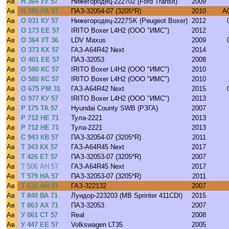
Ав
Н 364 УУ 57
Нижегородец-222702 (Ford Transit)
2009
Ав
Н 390 РА 57
ПАЗ-32054-07 (3205*R)
2010
A
Ав
О 031 КУ 57
Нижегородец-2227SK (Peugeot Boxer)
2012
Ав
О 173 ЕЕ 57
IRITO Boxer L4H2 (ООО "ИМС")
2012
Ав
О 364 УТ 36
LDV Maxus
2009
Ав
О 373 КХ 57
ГАЗ-A64R42 Next
2014
Ав
О 401 ЕЕ 57
ПАЗ-32053
2008
Ав
О 580 КС 57
IRITO Boxer L4H2 (ООО "ИМС")
2010
Ав
О 580 КС 57
IRITO Boxer L4H2 (ООО "ИМС")
2010
Ав
О 675 РМ 31
ГАЗ-A64R42 Next
2015
Ав
О 977 КУ 57
IRITO Boxer L4H2 (ООО "ИМС")
2013
Ав
Р 175 ТА 57
Hyundai County SWB (РЗГА)
2007
Ав
Р 712 НЕ 71
Тула-2221
2013
Ав
Р 712 НЕ 71
Тула-2221
2013
Ав
С 943 КВ 57
ПАЗ-32054-07 (3205*R)
2011
Ав
Т 343 КХ 57
ГАЗ-A64R45 Next
2017
Ав
Т 426 ЕТ 57
ПАЗ-32053-07 (3205*R)
2007
Ав
Т 506 АН 57
ГАЗ-A64R45 Next
2017
Ав
Т 579 НА 57
ПАЗ-32053-07 (3205*R)
2011
Ав
Т 632 АН 57
ГАЗ-322132
2007
Ав
Т 840 ВА 71
Луидор-223203 (MB Sprinter 411CDI)
2015
Ав
Т 863 АХ 71
ПАЗ-32053
2007
Ав
У 061 СТ 57
Real
2008
Ав
У 447 ЕЕ 57
Volkswagen LT35
2005