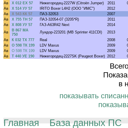
Ав
Х 012 ЕХ 57
Нижегородец-2227W (Citroёn Jumper)
2011
Ав
Х 514 УУ 57
IRITO Boxer L4H2 (ООО "ИМС")
2012
Ав
Х 543 КК 57
ПАЗ-32053
2007
Ав
Х 755 ТН 57
ПАЗ-32054-07 (3205*R)
2011
Ав
Х 808 УУ 57
ГАЗ-A63R42 Next
2014
В 867 МА
Ав
Луидор-223201 (MB Sprinter 411CDI)
2013
750
Ав
К 032 ТХ 777
Real
2008
Ав
О 598 ТК 199
LDV Maxus
2009
Ав
О 598 ТК 199
LDV Maxus
2009
Ав
Т 440 УЕ 190
Нижегородец-2227SK (Peugeot Boxer)
2012
Всего
Показа
в 
показывать списан
показыв
Главная
База данных ПС