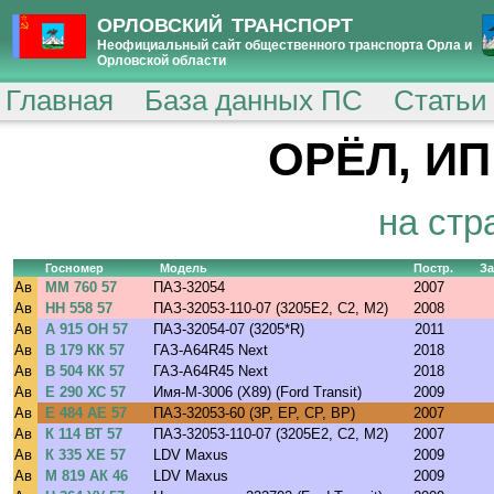
ОРЛОВСКИЙ ТРАНСПОРТ
Неофициальный сайт общественного транспорта Орла и
Орловской области
Главная
База данных ПС
Статьи
ОРЁЛ, ИП
на стр
Госномер
Модель
Постр.
За
Ав
ММ 760 57
ПАЗ-32054
2007
Ав
НН 558 57
ПАЗ-32053-110-07 (3205E2, C2, M2)
2008
Ав
А 915 ОН 57
ПАЗ-32054-07 (3205*R)
2011
Ав
В 179 КК 57
ГАЗ-A64R45 Next
2018
Ав
В 504 КК 57
ГАЗ-A64R45 Next
2018
Ав
Е 290 ХС 57
Имя-М-3006 (X89) (Ford Transit)
2009
Ав
Е 484 АЕ 57
ПАЗ-32053-60 (3P, EP, CP, BP)
2007
Ав
К 114 ВТ 57
ПАЗ-32053-110-07 (3205E2, C2, M2)
2007
Ав
К 335 ХЕ 57
LDV Maxus
2009
Ав
М 819 АК 46
LDV Maxus
2009