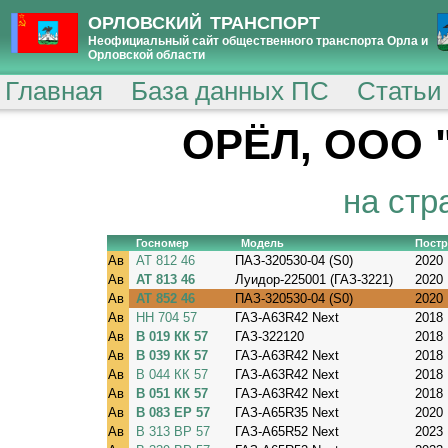
ОРЛОВСКИЙ ТРАНСПОРТ
Неофициальный сайт общественного транспорта Орла и
Орловской области
Главная
База данных ПС
Статьи
ОРЁЛ, ООО 
на стр
Госномер
Модель
Постр
Ав
АТ 812 46
ПАЗ-320530-04 (S0)
2020
Ав
АТ 813 46
Луидор-225001 (ГАЗ-3221)
2020
Ав
АТ 852 46
ПАЗ-320530-04 (S0)
2020
Ав
НН 704 57
ГАЗ-A63R42 Next
2018
Ав
В 019 КК 57
ГАЗ-322120
2018
Ав
В 039 КК 57
ГАЗ-A63R42 Next
2018
Ав
В 044 КК 57
ГАЗ-A63R42 Next
2018
Ав
В 051 КК 57
ГАЗ-A63R42 Next
2018
Ав
В 083 ЕР 57
ГАЗ-A65R35 Next
2020
Ав
В 313 ВР 57
ГАЗ-A65R52 Next
2023