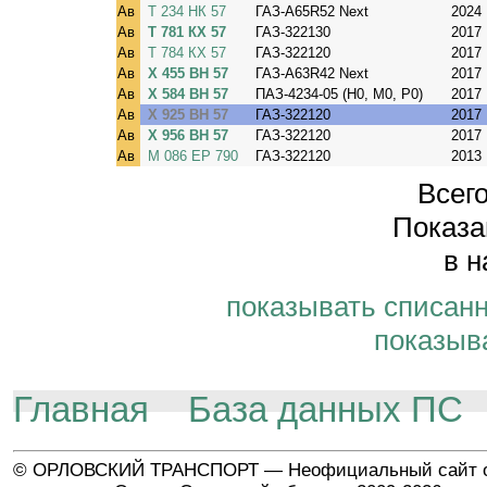
Ав
Т 234 НК 57
ГАЗ-A65R52 Next
2024
Ав
Т 781 КХ 57
ГАЗ-322130
2017
Ав
Т 784 КХ 57
ГАЗ-322120
2017
Ав
Х 455 ВН 57
ГАЗ-A63R42 Next
2017
Ав
Х 584 ВН 57
ПАЗ-4234-05 (H0, M0, P0)
2017
Ав
Х 925 ВН 57
ГАЗ-322120
2017
Ав
Х 956 ВН 57
ГАЗ-322120
2017
Ав
М 086 ЕР 790
ГАЗ-322120
2013
Всего
Показа
в н
показывать списан
показыв
Главная
База данных ПС
© ОРЛОВСКИЙ ТРАНСПОРТ — Неофициальный сайт о